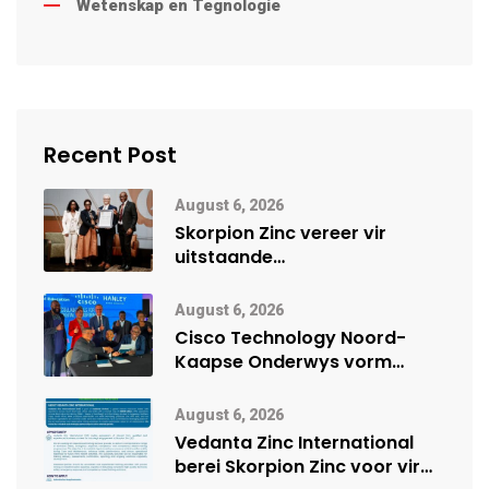
Wetenskap en Tegnologie
Recent Post
August 6, 2026
Skorpion Zinc vereer vir
uitstaande
veiligheidsprestasie by
Namibië Mynbou Ekspo
August 6, 2026
Cisco Technology Noord-
Kaapse Onderwys vorm
digitale toekoms deur Cisco-
vennootskap
August 6, 2026
Vedanta Zinc International
berei Skorpion Zinc voor vir