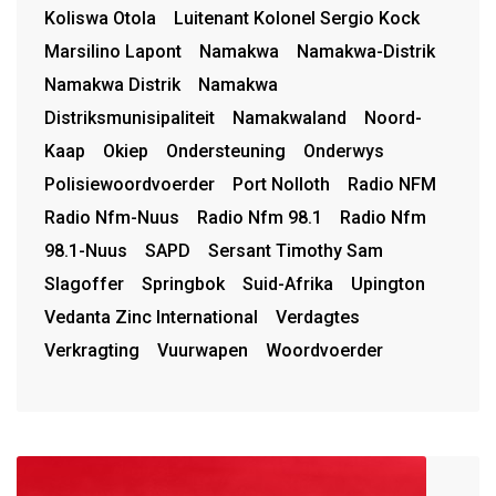
Koliswa Otola
Luitenant Kolonel Sergio Kock
Marsilino Lapont
Namakwa
Namakwa-Distrik
Namakwa Distrik
Namakwa
Distriksmunisipaliteit
Namakwaland
Noord-
Kaap
Okiep
Ondersteuning
Onderwys
Polisiewoordvoerder
Port Nolloth
Radio NFM
Radio Nfm-Nuus
Radio Nfm 98.1
Radio Nfm
98.1-Nuus
SAPD
Sersant Timothy Sam
Slagoffer
Springbok
Suid-Afrika
Upington
Vedanta Zinc International
Verdagtes
Verkragting
Vuurwapen
Woordvoerder