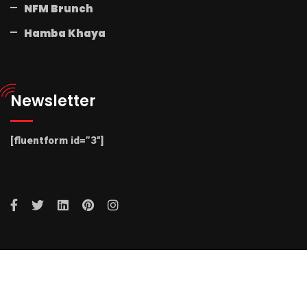
NFM Brunch
Hamba Khaya
Newsletter
[fluentform id=”3″]
© 2025 Radio NFM. All Rights Reserved by Radio NFM.