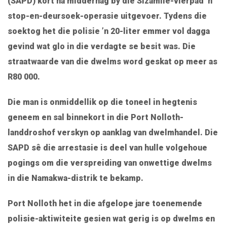
(SAPD) kort ná middernag by die Sizamile-vierpad ’n
stop-en-deursoek-operasie uitgevoer. Tydens die
soektog het die polisie ’n 20-liter emmer vol dagga
gevind wat glo in die verdagte se besit was. Die
straatwaarde van die dwelms word geskat op meer as
R80 000.
Die man is onmiddellik op die toneel in hegtenis
geneem en sal binnekort in die Port Nolloth-
landdroshof verskyn op aanklag van dwelmhandel. Die
SAPD sê die arrestasie is deel van hulle volgehoue
pogings om die verspreiding van onwettige dwelms
in die Namakwa-distrik te bekamp.
Port Nolloth het in die afgelope jare toenemende
polisie-aktiwiteite gesien wat gerig is op dwelms en