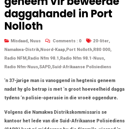
geneem vir beweerde
daggahandel in Port
Nolloth
Misdaad
,
Nuus
Comments :
0
20-liter
,
Namakwa-Distrik
,
Noord-Kaap
,
Port Nolloth
,
R80 000
,
Radio NFM
,
Radio Nfm 98.1
,
Radio Nfm 98.1-Nuus
,
Radio Nfm-Nuus
,
SAPD
,
Suid-Afrikaanse Polisiediens
’n 37-jarige man is vanoggend in hegtenis geneem
nadat hy glo betrap is met ’n groot hoeveelheid dagga
tydens ’n polisie-operasie in die vroeë oggendure.
Volgens die Namakwa Distrikskommissaris se
kantoor het lede van die Suid-Afrikaanse Polisiediens