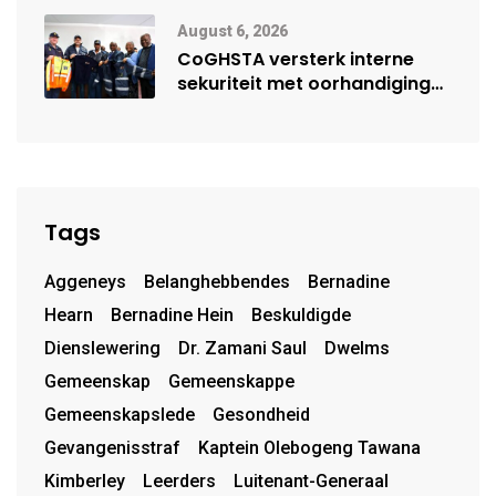
moontlike herbegin
August 6, 2026
CoGHSTA versterk interne
sekuriteit met oorhandiging
van uniforms
Tags
Aggeneys
Belanghebbendes
Bernadine
Hearn
Bernadine Hein
Beskuldigde
Dienslewering
Dr. Zamani Saul
Dwelms
Gemeenskap
Gemeenskappe
Gemeenskapslede
Gesondheid
Gevangenisstraf
Kaptein Olebogeng Tawana
Kimberley
Leerders
Luitenant-Generaal