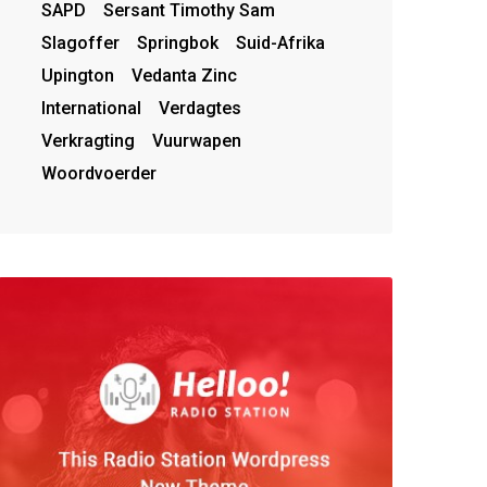
SAPD
Sersant Timothy Sam
Slagoffer
Springbok
Suid-Afrika
Upington
Vedanta Zinc
International
Verdagtes
Verkragting
Vuurwapen
Woordvoerder