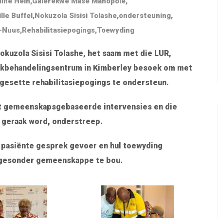
ine Hein
,
Galerekwe Mase Manopole
,
lle Buffel
,
Nokuzola Sisisi Tolashe
,
ondersteuning
,
-Nuus
,
Rehabilitasiepogings
,
Toewyding
okuzola Sisisi Tolashe, het saam met die LUR,
kbehandelingsentrum in Kimberley besoek om met
gesette rehabilitasiepogings te ondersteun.
tot gemeenskapsgebaseerde intervensies en die
k geraak word, onderstreep.
n pasiënte gesprek gevoer en hul toewyding
n gesonder gemeenskappe te bou.