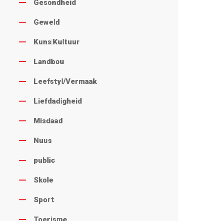
Gesondheid
Geweld
Kuns|Kultuur
Landbou
Leefstyl/Vermaak
Liefdadigheid
Misdaad
Nuus
public
Skole
Sport
Toerisme