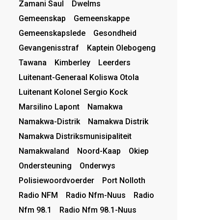
Zamani Saul
Dwelms
Gemeenskap
Gemeenskappe
Gemeenskapslede
Gesondheid
Gevangenisstraf
Kaptein Olebogeng
Tawana
Kimberley
Leerders
Luitenant-Generaal Koliswa Otola
Luitenant Kolonel Sergio Kock
Marsilino Lapont
Namakwa
Namakwa-Distrik
Namakwa Distrik
Namakwa Distriksmunisipaliteit
Namakwaland
Noord-Kaap
Okiep
Ondersteuning
Onderwys
Polisiewoordvoerder
Port Nolloth
Radio NFM
Radio Nfm-Nuus
Radio
Nfm 98.1
Radio Nfm 98.1-Nuus