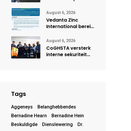
Onderwys vorm
digitale toekoms
August 6, 2026
deur Cisco-
Vedanta Zinc
vennootskap
International berei
Skorpion Zinc voor
vir moontlike
August 6, 2026
herbegin
CoGHSTA versterk
interne sekuriteit
met oorhandiging
van uniforms
Tags
Aggeneys
Belanghebbendes
Bernadine Hearn
Bernadine Hein
Beskuldigde
Dienslewering
Dr.