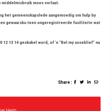
s middelmisbruik moes verlaat.
ing het gemeenskapslede aangemoedig om hulp by
en gewaarsku teen ongeregistreerde fasiliteite wat
0 12 13 14 geskakel word, of ’n “Bel my asseblief” na
Share :
ne Hein