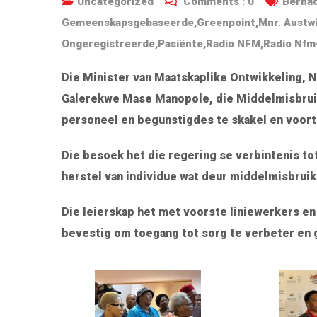
Uncategorized
Comments :
0
Bernad
Gemeenskapsgebaseerde
,
Greenpoint
,
Mnr. Austwi
Ongeregistreerde
,
Pasiënte
,
Radio NFM
,
Radio Nfm
Die Minister van Maatskaplike Ontwikkeling, N
Galerekwe Mase Manopole, die Middelmisbrui
personeel en begunstigdes te skakel en voort
Die besoek het die regering se verbintenis 
herstel van individue wat deur middelmisbrui
Die leierskap het met voorste liniewerkers e
bevestig om toegang tot sorg te verbeter e