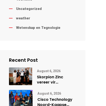
Uncategorized
weather
Wetenskap en Tegnologie
Recent Post
August 6, 2026
Skorpion Zinc
vereer vir
uitstaande
veiligheidsprestasie
August 6, 2026
by Namibië Mynbou
Cisco Technology
Ekspo
Noord-Kaapse