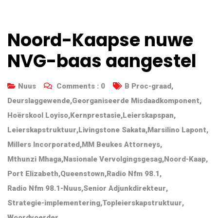
Noord-Kaapse nuwe
NVG-baas aangestel
Nuus
Comments :
0
B Proc-graad
,
Deurslaggewende
,
Georganiseerde Misdaadkomponent
,
Hoërskool Loyiso
,
Kernprestasie
,
Leierskapspan
,
Leierskapstruktuur
,
Livingstone Sakata
,
Marsilino Lapont
,
Millers Incorporated
,
MM Beukes Attorneys
,
Mthunzi Mhaga
,
Nasionale Vervolgingsgesag
,
Noord-Kaap
,
Port Elizabeth
,
Queenstown
,
Radio Nfm 98.1
,
Radio Nfm 98.1-Nuus
,
Senior Adjunkdirekteur
,
Strategie-implementering
,
Topleierskapstruktuur
,
Woordvoerder