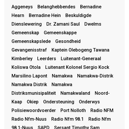
Aggeneys
Belanghebbendes
Bernadine
Hearn
Bernadine Hein
Beskuldigde
Dienslewering
Dr. Zamani Saul
Dwelms
Gemeenskap
Gemeenskappe
Gemeenskapslede
Gesondheid
Gevangenisstraf
Kaptein Olebogeng Tawana
Kimberley
Leerders
Luitenant-Generaal
Koliswa Otola
Luitenant Kolonel Sergio Kock
Marsilino Lapont
Namakwa
Namakwa-Distrik
Namakwa Distrik
Namakwa
Distriksmunisipaliteit
Namakwaland
Noord-
Kaap
Okiep
Ondersteuning
Onderwys
Polisiewoordvoerder
Port Nolloth
Radio NFM
Radio Nfm-Nuus
Radio Nfm 98.1
Radio Nfm
98.1-Nuus
SAPD
Sersant Timothy Sam