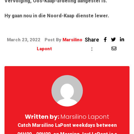
Vervolging, Oos-Kaap-afdeling aangestel is.
Hy gaan nou in die Noord-Kaap dienste lewer.
Share
March 23, 2022
Post By
Marsilino
:
Lapont
Written by:
Marsilino Lapont
Catch Marsilino LaPont weekdays between