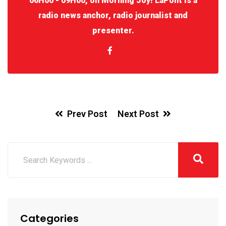
06H00 - 09H00, on Morning Joy! LaPont is a
radio news anchor, radio journalist and
presenter.
Prev Post
Next Post
Categories