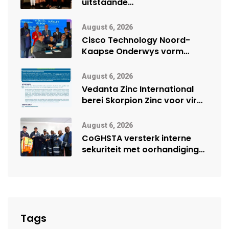
uitstaande
veiligheidsprestasie by
Namibië Mynbou Ekspo
August 6, 2026
Cisco Technology Noord-
Kaapse Onderwys vorm
digitale toekoms deur Cisco-
vennootskap
August 6, 2026
Vedanta Zinc International
berei Skorpion Zinc voor vir
moontlike herbegin
August 6, 2026
CoGHSTA versterk interne
sekuriteit met oorhandiging
van uniforms
Tags