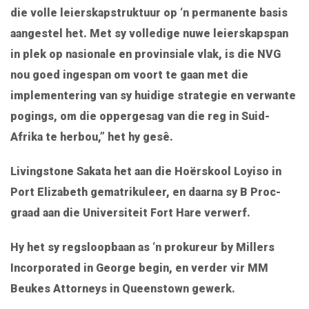
die volle leierskapstruktuur op ‘n permanente basis
aangestel het. Met sy volledige nuwe leierskapspan
in plek op nasionale en provinsiale vlak, is die NVG
nou goed ingespan om voort te gaan met die
implementering van sy huidige strategie en verwante
pogings, om die oppergesag van die reg in Suid-
Afrika te herbou,” het hy gesê.
Livingstone Sakata het aan die Hoërskool Loyiso in
Port Elizabeth gematrikuleer, en daarna sy B Proc-
graad aan die Universiteit Fort Hare verwerf.
Hy het sy regsloopbaan as ‘n prokureur by Millers
Incorporated in George begin, en verder vir MM
Beukes Attorneys in Queenstown gewerk.