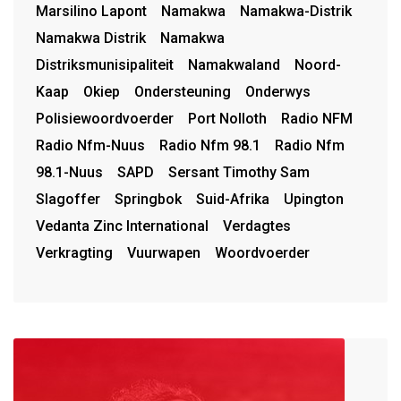
Marsilino Lapont
Namakwa
Namakwa-Distrik
Namakwa Distrik
Namakwa
Distriksmunisipaliteit
Namakwaland
Noord-
Kaap
Okiep
Ondersteuning
Onderwys
Polisiewoordvoerder
Port Nolloth
Radio NFM
Radio Nfm-Nuus
Radio Nfm 98.1
Radio Nfm
98.1-Nuus
SAPD
Sersant Timothy Sam
Slagoffer
Springbok
Suid-Afrika
Upington
Vedanta Zinc International
Verdagtes
Verkragting
Vuurwapen
Woordvoerder