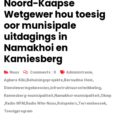
Noord-Kaapse
Wetgewer hou toesig
oor munisipale
uitdagings in
Namakhoi en
Kamiesberg
Nuus
Comments :
0
Administrasie
,
Agbare Kibi
,
Behuisingsprojekte
,
Bernadine Hein
,
Diensleweringskwessies
,
infrastruktuurontwikkeling
,
Kamiesberg-munisipaliteit
,
Namakhoi-munisipaliteit
,
Okiep
,
Radio NFM
,
Radio Nfm-Nuus
,
Rolspelers
,
Terreinbesoek
,
Toesigprogram