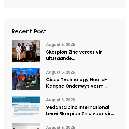
Recent Post
August 6, 2026
Skorpion Zinc vereer vir
uitstaande
veiligheidsprestasie by
Namibië Mynbou Ekspo
August 6, 2026
Cisco Technology Noord-
Kaapse Onderwys vorm
digitale toekoms deur Cisco-
vennootskap
August 6, 2026
Vedanta Zinc International
berei Skorpion Zinc voor vir
moontlike herbegin
August 6, 2026