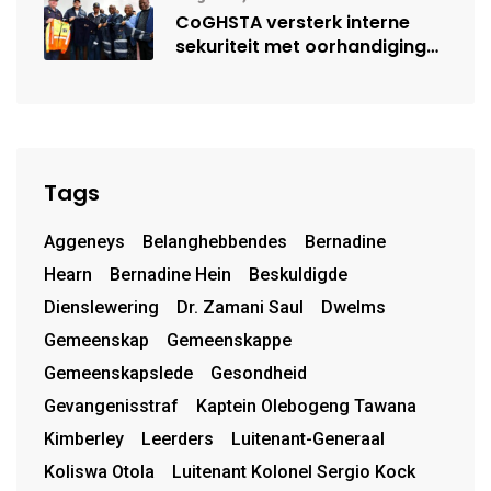
CoGHSTA versterk interne
sekuriteit met oorhandiging
van uniforms
Tags
Aggeneys
Belanghebbendes
Bernadine
Hearn
Bernadine Hein
Beskuldigde
Dienslewering
Dr. Zamani Saul
Dwelms
Gemeenskap
Gemeenskappe
Gemeenskapslede
Gesondheid
Gevangenisstraf
Kaptein Olebogeng Tawana
Kimberley
Leerders
Luitenant-Generaal
Koliswa Otola
Luitenant Kolonel Sergio Kock