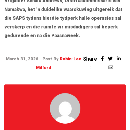
Brigadier Schalk Andrews, Distrikskommissaris van
Namakwa, het ’n duidelike waarskuwing uitgereik dat
die SAPS tydens hierdie tydperk hulle operasies sal
verskerp en die ruimte vir misdadigers sal beperk
gedurende en na die Paasnaweek.
Share
March 31, 2026
Post By
Robin-Lee
:
Milford