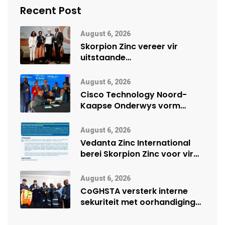
Recent Post
August 6, 2026
Skorpion Zinc vereer vir
uitstaande
veiligheidsprestasie by
Namibië Mynbou Ekspo
August 6, 2026
Cisco Technology Noord-
Kaapse Onderwys vorm
digitale toekoms deur Cisco-
vennootskap
August 6, 2026
Vedanta Zinc International
berei Skorpion Zinc voor vir
moontlike herbegin
August 6, 2026
CoGHSTA versterk interne
sekuriteit met oorhandiging
van uniforms