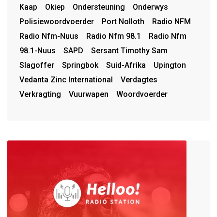
Kaap
Okiep
Ondersteuning
Onderwys
Polisiewoordvoerder
Port Nolloth
Radio NFM
Radio Nfm-Nuus
Radio Nfm 98.1
Radio Nfm
98.1-Nuus
SAPD
Sersant Timothy Sam
Slagoffer
Springbok
Suid-Afrika
Upington
Vedanta Zinc International
Verdagtes
Verkragting
Vuurwapen
Woordvoerder