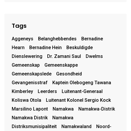
Tags
Aggeneys
Belanghebbendes
Bernadine
Hearn
Bernadine Hein
Beskuldigde
Dienslewering
Dr. Zamani Saul
Dwelms
Gemeenskap
Gemeenskappe
Gemeenskapslede
Gesondheid
Gevangenisstraf
Kaptein Olebogeng Tawana
Kimberley
Leerders
Luitenant-Generaal
Koliswa Otola
Luitenant Kolonel Sergio Kock
Marsilino Lapont
Namakwa
Namakwa-Distrik
Namakwa Distrik
Namakwa
Distriksmunisipaliteit
Namakwaland
Noord-