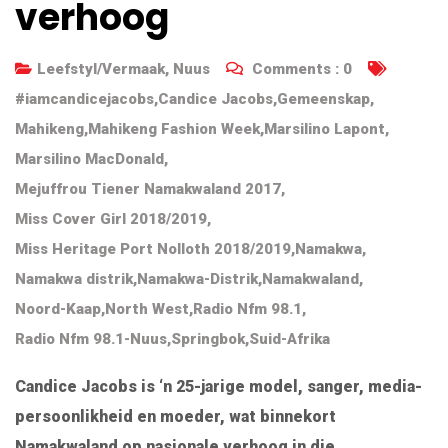
verhoog
Leefstyl/Vermaak
,
Nuus
Comments :
0
#iamcandicejacobs
,
Candice Jacobs
,
Gemeenskap
,
Mahikeng
,
Mahikeng Fashion Week
,
Marsilino Lapont
,
Marsilino MacDonald
,
Mejuffrou Tiener Namakwaland 2017
,
Miss Cover Girl 2018/2019
,
Miss Heritage Port Nolloth 2018/2019
,
Namakwa
,
Namakwa distrik
,
Namakwa-Distrik
,
Namakwaland
,
Noord-Kaap
,
North West
,
Radio Nfm 98.1
,
Radio Nfm 98.1-Nuus
,
Springbok
,
Suid-Afrika
Candice Jacobs is ‘n 25-jarige model, sanger, media-
persoonlikheid en moeder, wat binnekort
Namakwaland op nasionale verhoog in die