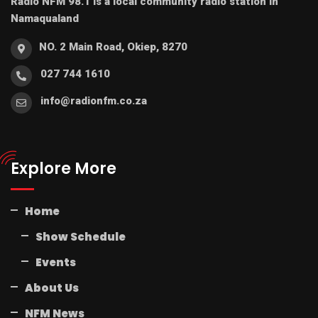
Radio NFM 98.1 is a local community radio station in
Namaqualand
NO. 2 Main Road, Okiep, 8270
027 744 1610
info@radionfm.co.za
Explore More
Home
Show Schedule
Events
About Us
NFM News