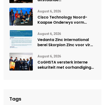
veiligheidsprestasie by
Namibië Mynbou Ekspo
August 6, 2026
Cisco Technology Noord-
Kaapse Onderwys vorm
digitale toekoms deur Cisco-
vennootskap
August 6, 2026
Vedanta Zinc International
berei Skorpion Zinc voor vir
moontlike herbegin
August 6, 2026
CoGHSTA versterk interne
sekuriteit met oorhandiging
van uniforms
Tags