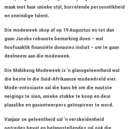
maak met haar unieke styl, borrelende persoonlikheid
en oneindige talent.
Die modeweek skop af op 19 Augustus en tot dan
gaan Jacobs robuuste bemarking doen – wat
hoofsaaklik finansiële donasies insluit – om te gaan
deelneem aan die modeweek.
Die Mahikeng Modeweek is ‘n glansgeleentheid wat
die beste in die Suid-Afrikaanse modewêreld vier.
Mode-entosiaste sal die kans hê om die nuutste
neigings te sien, unieke stukke te koop en deur
plaaslike en gasontwerpers geïnspireer te word.
Vanjaar se geleentheid sal ‘n verskeidenheid
optredes bevat en belangstellendes sal ook die