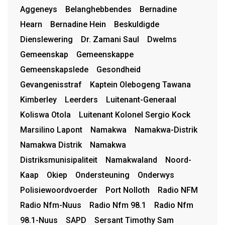
Aggeneys
Belanghebbendes
Bernadine
Hearn
Bernadine Hein
Beskuldigde
Dienslewering
Dr. Zamani Saul
Dwelms
Gemeenskap
Gemeenskappe
Gemeenskapslede
Gesondheid
Gevangenisstraf
Kaptein Olebogeng Tawana
Kimberley
Leerders
Luitenant-Generaal
Koliswa Otola
Luitenant Kolonel Sergio Kock
Marsilino Lapont
Namakwa
Namakwa-Distrik
Namakwa Distrik
Namakwa
Distriksmunisipaliteit
Namakwaland
Noord-
Kaap
Okiep
Ondersteuning
Onderwys
Polisiewoordvoerder
Port Nolloth
Radio NFM
Radio Nfm-Nuus
Radio Nfm 98.1
Radio Nfm
98.1-Nuus
SAPD
Sersant Timothy Sam