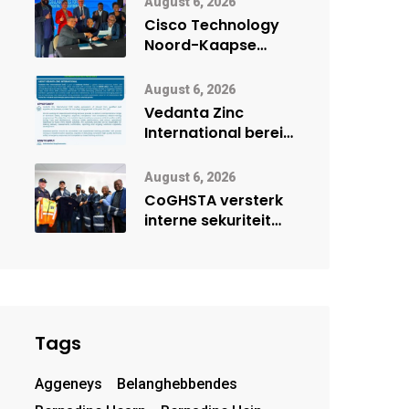
August 6, 2026
by Namibië Mynbou
Cisco Technology
Ekspo
Noord-Kaapse
Onderwys vorm
digitale toekoms
August 6, 2026
deur Cisco-
Vedanta Zinc
vennootskap
International berei
Skorpion Zinc voor
vir moontlike
August 6, 2026
herbegin
CoGHSTA versterk
interne sekuriteit
met oorhandiging
van uniforms
Tags
Aggeneys
Belanghebbendes