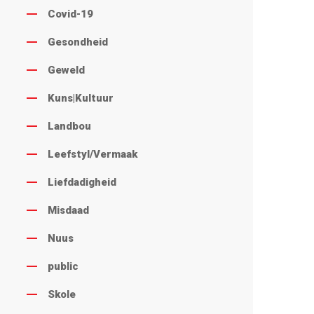
Covid-19
Gesondheid
Geweld
Kuns|Kultuur
Landbou
Leefstyl/Vermaak
Liefdadigheid
Misdaad
Nuus
public
Skole