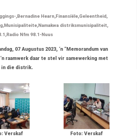
ggings-
,
Bernadine Hearn
,
Finansiële
,
Geleentheid
,
ng
,
Munisipaliteite
,
Namakwa distriksmunisipaliteit
,
8.1
,
Radio Nfm 98.1-Nuus
aandag, 07 Augustus 2023, ‘n “Memorandum van
‘n raamwerk daar te stel vir samewerking met
in die distrik.
o: Verskaf
Foto: Verskaf