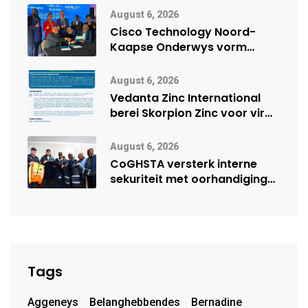
Namibië Mynbou Ekspo
August 6, 2026
Cisco Technology Noord-
Kaapse Onderwys vorm
digitale toekoms deur Cisco-
vennootskap
August 6, 2026
Vedanta Zinc International
berei Skorpion Zinc voor vir
moontlike herbegin
August 6, 2026
CoGHSTA versterk interne
sekuriteit met oorhandiging
van uniforms
Tags
Aggeneys
Belanghebbendes
Bernadine