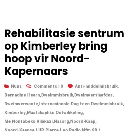
Rehabilitasie sentrum
op Kimberley bring
hoop vir Noord-
Kapernaars
Nuus
Comments :
0
Anti-middelmisbruik
,
Bernadine Hearn
,
Dwelmmisbruik
,
Dwelmverslaafdes
,
Dwelmverwante
,
Internasionale Dag teen Dwelmmisbruik
,
Kimberley
,
Maatskaplike Ontwikkeling
,
Me Nontobeko Vilakazi
,
Nasorg
,
Noord-Kaap
,
Noord-Kaapse LUR
,
Pierre Leo
,
Radio Nfm 98.1
,