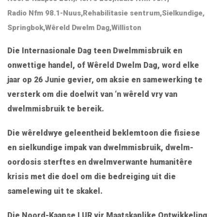
Radio Nfm 98.1-Nuus
,
Rehabilitasie sentrum
,
Sielkundige
,
Springbok
,
Wêreld Dwelm Dag
,
Williston
Die Internasionale Dag teen Dwelmmisbruik en
onwettige handel, of Wêreld Dwelm Dag, word elke
jaar op 26 Junie gevier, om aksie en samewerking te
versterk om die doelwit van ‘n wêreld vry van
dwelmmisbruik te bereik.
Die wêreldwye geleentheid beklemtoon die fisiese
en sielkundige impak van dwelmmisbruik, dwelm-
oordosis sterftes en dwelmverwante humanitêre
krisis met die doel om die bedreiging uit die
samelewing uit te skakel.
Die Noord-Kaapse LUR vir Maatskaplike Ontwikkeling,