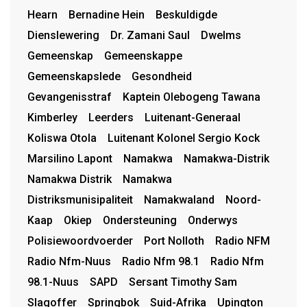
Hearn
Bernadine Hein
Beskuldigde
Dienslewering
Dr. Zamani Saul
Dwelms
Gemeenskap
Gemeenskappe
Gemeenskapslede
Gesondheid
Gevangenisstraf
Kaptein Olebogeng Tawana
Kimberley
Leerders
Luitenant-Generaal
Koliswa Otola
Luitenant Kolonel Sergio Kock
Marsilino Lapont
Namakwa
Namakwa-Distrik
Namakwa Distrik
Namakwa
Distriksmunisipaliteit
Namakwaland
Noord-
Kaap
Okiep
Ondersteuning
Onderwys
Polisiewoordvoerder
Port Nolloth
Radio NFM
Radio Nfm-Nuus
Radio Nfm 98.1
Radio Nfm
98.1-Nuus
SAPD
Sersant Timothy Sam
Slagoffer
Springbok
Suid-Afrika
Upington