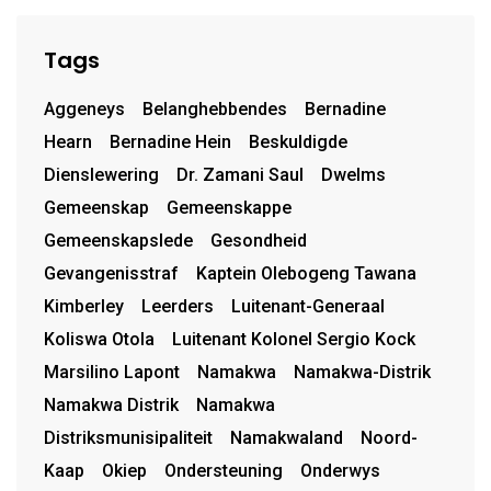
Tags
Aggeneys
Belanghebbendes
Bernadine
Hearn
Bernadine Hein
Beskuldigde
Dienslewering
Dr. Zamani Saul
Dwelms
Gemeenskap
Gemeenskappe
Gemeenskapslede
Gesondheid
Gevangenisstraf
Kaptein Olebogeng Tawana
Kimberley
Leerders
Luitenant-Generaal
Koliswa Otola
Luitenant Kolonel Sergio Kock
Marsilino Lapont
Namakwa
Namakwa-Distrik
Namakwa Distrik
Namakwa
Distriksmunisipaliteit
Namakwaland
Noord-
Kaap
Okiep
Ondersteuning
Onderwys