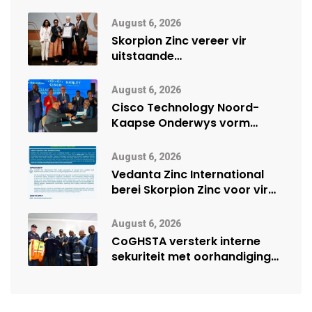
August 6, 2026
Skorpion Zinc vereer vir
uitstaande
veiligheidsprestasie by
Namibië Mynbou Ekspo
August 6, 2026
Cisco Technology Noord-
Kaapse Onderwys vorm
digitale toekoms deur Cisco-
vennootskap
August 6, 2026
Vedanta Zinc International
berei Skorpion Zinc voor vir
moontlike herbegin
August 6, 2026
CoGHSTA versterk interne
sekuriteit met oorhandiging
van uniforms