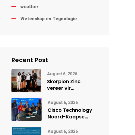
weather
Wetenskap en Tegnologie
Recent Post
August 6, 2026
Skorpion Zinc
vereer vir
uitstaande
veiligheidsprestasie
August 6, 2026
by Namibië Mynbou
Cisco Technology
Ekspo
Noord-Kaapse
Onderwys vorm
digitale toekoms
August 6, 2026