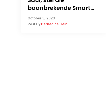
Saul, stel die
baanbrekende Smart
Farming-program
October 5, 2023
bekend
Post By
Bernadine Hein