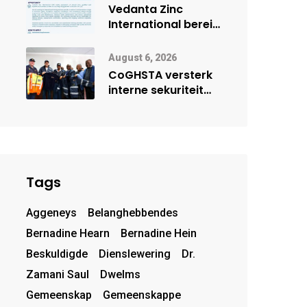
deur Cisco-
Vedanta Zinc
vennootskap
International berei
Skorpion Zinc voor
vir moontlike
August 6, 2026
herbegin
CoGHSTA versterk
interne sekuriteit
met oorhandiging
van uniforms
Tags
Aggeneys
Belanghebbendes
Bernadine Hearn
Bernadine Hein
Beskuldigde
Dienslewering
Dr.
Zamani Saul
Dwelms
Gemeenskap
Gemeenskappe