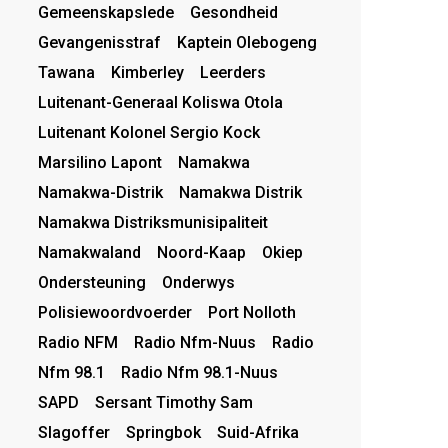
Gemeenskapslede
Gesondheid
Gevangenisstraf
Kaptein Olebogeng
Tawana
Kimberley
Leerders
Luitenant-Generaal Koliswa Otola
Luitenant Kolonel Sergio Kock
Marsilino Lapont
Namakwa
Namakwa-Distrik
Namakwa Distrik
Namakwa Distriksmunisipaliteit
Namakwaland
Noord-Kaap
Okiep
Ondersteuning
Onderwys
Polisiewoordvoerder
Port Nolloth
Radio NFM
Radio Nfm-Nuus
Radio
Nfm 98.1
Radio Nfm 98.1-Nuus
SAPD
Sersant Timothy Sam
Slagoffer
Springbok
Suid-Afrika