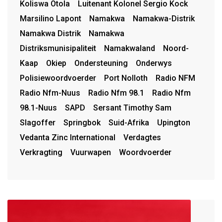
Koliswa Otola
Luitenant Kolonel Sergio Kock
Marsilino Lapont
Namakwa
Namakwa-Distrik
Namakwa Distrik
Namakwa
Distriksmunisipaliteit
Namakwaland
Noord-
Kaap
Okiep
Ondersteuning
Onderwys
Polisiewoordvoerder
Port Nolloth
Radio NFM
Radio Nfm-Nuus
Radio Nfm 98.1
Radio Nfm
98.1-Nuus
SAPD
Sersant Timothy Sam
Slagoffer
Springbok
Suid-Afrika
Upington
Vedanta Zinc International
Verdagtes
Verkragting
Vuurwapen
Woordvoerder