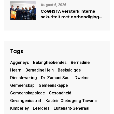
August 6, 2026
CoGHSTA versterk interne
sekuriteit met oorhandiging
van uniforms
Tags
Aggeneys
Belanghebbendes
Bernadine
Hearn
Bernadine Hein
Beskuldigde
Dienslewering
Dr. Zamani Saul
Dwelms
Gemeenskap
Gemeenskappe
Gemeenskapslede
Gesondheid
Gevangenisstraf
Kaptein Olebogeng Tawana
Kimberley
Leerders
Luitenant-Generaal