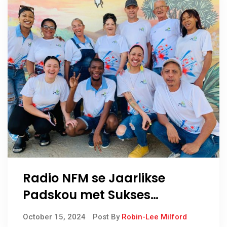
Radio NFM se Jaarlikse
Padskou met Sukses
Afgeskop
October 15, 2024
Post By
Robin-Lee Milford