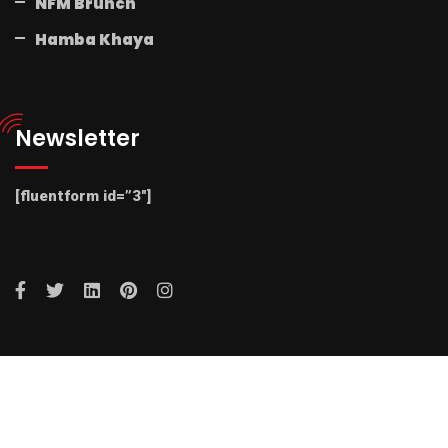
NFM Brunch
Hamba Khaya
Newsletter
[fluentform id=”3″]
© 2025 Radio NFM. All Rights Reserved by Radio NFM.