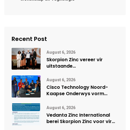
Recent Post
August 6, 2026
Skorpion Zinc vereer vir
uitstaande
veiligheidsprestasie by
Namibië Mynbou Ekspo
August 6, 2026
Cisco Technology Noord-
Kaapse Onderwys vorm
digitale toekoms deur Cisco-
vennootskap
August 6, 2026
Vedanta Zinc International
berei Skorpion Zinc voor vir
moontlike herbegin