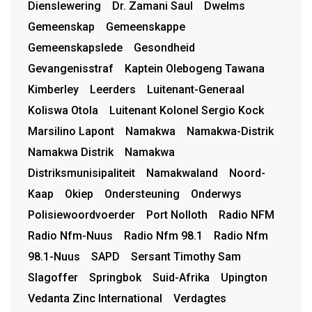
Dienslewering
Dr. Zamani Saul
Dwelms
Gemeenskap
Gemeenskappe
Gemeenskapslede
Gesondheid
Gevangenisstraf
Kaptein Olebogeng Tawana
Kimberley
Leerders
Luitenant-Generaal
Koliswa Otola
Luitenant Kolonel Sergio Kock
Marsilino Lapont
Namakwa
Namakwa-Distrik
Namakwa Distrik
Namakwa
Distriksmunisipaliteit
Namakwaland
Noord-
Kaap
Okiep
Ondersteuning
Onderwys
Polisiewoordvoerder
Port Nolloth
Radio NFM
Radio Nfm-Nuus
Radio Nfm 98.1
Radio Nfm
98.1-Nuus
SAPD
Sersant Timothy Sam
Slagoffer
Springbok
Suid-Afrika
Upington
Vedanta Zinc International
Verdagtes