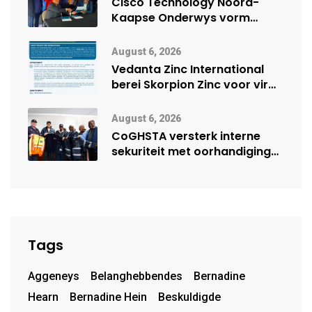
Cisco Technology Noord-
Kaapse Onderwys vorm
digitale toekoms deur Cisco-
vennootskap
August 6, 2026
Vedanta Zinc International
berei Skorpion Zinc voor vir
moontlike herbegin
August 6, 2026
CoGHSTA versterk interne
sekuriteit met oorhandiging
van uniforms
Tags
Aggeneys
Belanghebbendes
Bernadine
Hearn
Bernadine Hein
Beskuldigde