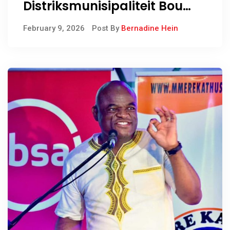
Distriksmunisipaliteit Bou
Internasionale
February 9, 2026
Post By
Bernadine Hein
Vennootskappe met Brasilië