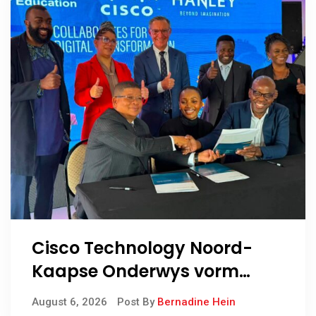
Cisco Technology Noord-
Kaapse Onderwys vorm
digitale toekoms deur Cisco-
August 6, 2026
Post By
Bernadine Hein