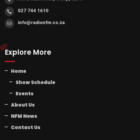
027 744 1610
info@radionfm.co.za
Explore More
Home
Show Schedule
Events
About Us
NFM News
Contact Us