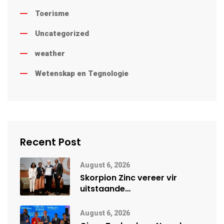
Toerisme
Uncategorized
weather
Wetenskap en Tegnologie
Recent Post
August 6, 2026
Skorpion Zinc vereer vir
uitstaande
veiligheidsprestasie by
Namibië Mynbou Ekspo
August 6, 2026