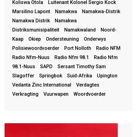
Koliswa Otola
Luitenant Kolonel Sergio Kock
Marsilino Lapont
Namakwa
Namakwa-Distrik
Namakwa Distrik
Namakwa
Distriksmunisipaliteit
Namakwaland
Noord-
Kaap
Okiep
Ondersteuning
Onderwys
Polisiewoordvoerder
Port Nolloth
Radio NFM
Radio Nfm-Nuus
Radio Nfm 98.1
Radio Nfm
98.1-Nuus
SAPD
Sersant Timothy Sam
Slagoffer
Springbok
Suid-Afrika
Upington
Vedanta Zinc International
Verdagtes
Verkragting
Vuurwapen
Woordvoerder