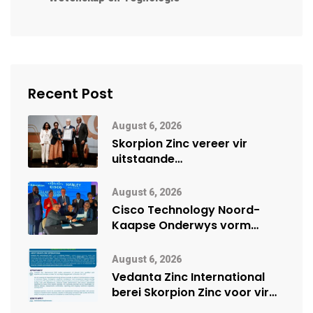
Recent Post
August 6, 2026
Skorpion Zinc vereer vir
uitstaande
veiligheidsprestasie by
Namibië Mynbou Ekspo
August 6, 2026
Cisco Technology Noord-
Kaapse Onderwys vorm
digitale toekoms deur Cisco-
vennootskap
August 6, 2026
Vedanta Zinc International
berei Skorpion Zinc voor vir
moontlike herbegin