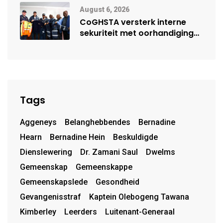
August 6, 2026
CoGHSTA versterk interne
sekuriteit met oorhandiging
van uniforms
Tags
Aggeneys
Belanghebbendes
Bernadine
Hearn
Bernadine Hein
Beskuldigde
Dienslewering
Dr. Zamani Saul
Dwelms
Gemeenskap
Gemeenskappe
Gemeenskapslede
Gesondheid
Gevangenisstraf
Kaptein Olebogeng Tawana
Kimberley
Leerders
Luitenant-Generaal