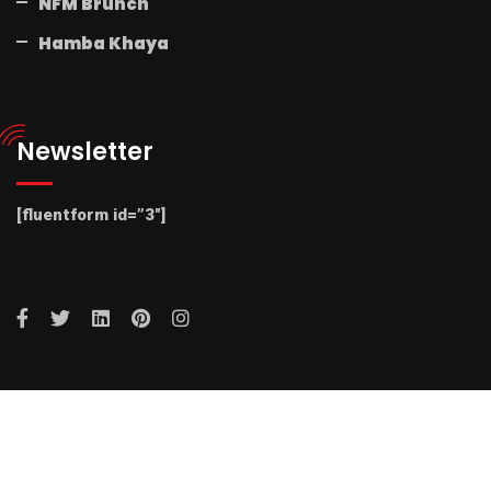
NFM Brunch
Hamba Khaya
Newsletter
[fluentform id=”3″]
© 2025 Radio NFM. All Rights Reserved by Radio NFM.