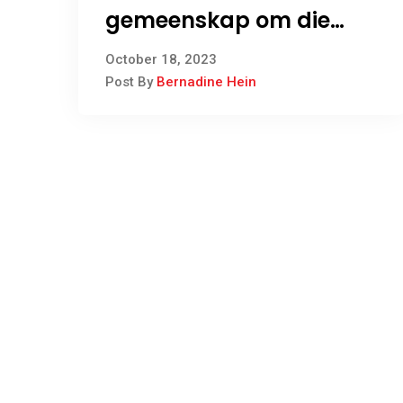
gemeenskap om die
transformerende
October 18, 2023
potensiaal van die
Post By
Bernadine Hein
Groen Waterstofprojek
te verwesenlik