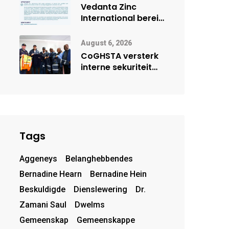
deur Cisco-
Vedanta Zinc
vennootskap
International berei
Skorpion Zinc voor
vir moontlike
August 6, 2026
herbegin
CoGHSTA versterk
interne sekuriteit
met oorhandiging
van uniforms
Tags
Aggeneys
Belanghebbendes
Bernadine Hearn
Bernadine Hein
Beskuldigde
Dienslewering
Dr.
Zamani Saul
Dwelms
Gemeenskap
Gemeenskappe