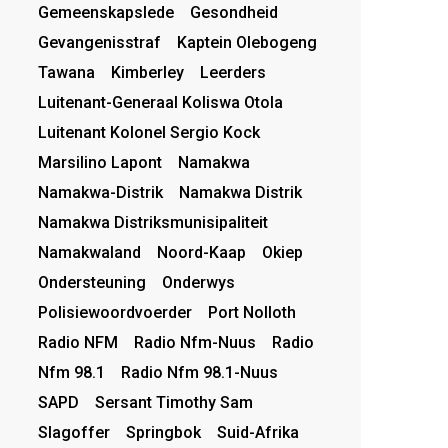
Gemeenskapslede
Gesondheid
Gevangenisstraf
Kaptein Olebogeng
Tawana
Kimberley
Leerders
Luitenant-Generaal Koliswa Otola
Luitenant Kolonel Sergio Kock
Marsilino Lapont
Namakwa
Namakwa-Distrik
Namakwa Distrik
Namakwa Distriksmunisipaliteit
Namakwaland
Noord-Kaap
Okiep
Ondersteuning
Onderwys
Polisiewoordvoerder
Port Nolloth
Radio NFM
Radio Nfm-Nuus
Radio
Nfm 98.1
Radio Nfm 98.1-Nuus
SAPD
Sersant Timothy Sam
Slagoffer
Springbok
Suid-Afrika