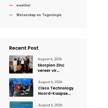
weather
Wetenskap en Tegnologie
Recent Post
August 6, 2026
Skorpion Zinc
vereer vir
uitstaande
veiligheidsprestasie
August 6, 2026
by Namibië Mynbou
Cisco Technology
Ekspo
Noord-Kaapse
Onderwys vorm
digitale toekoms
August 6, 2026