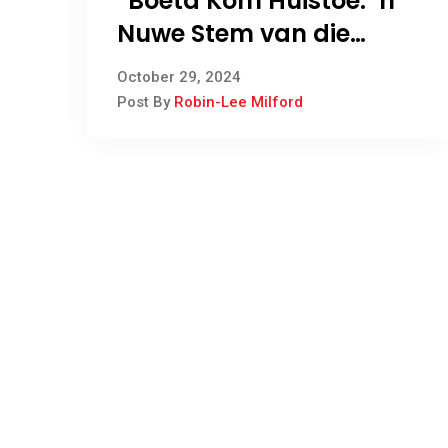
“Boeta Kom Huistoe: ‘n
Nuwe Stem van die
Noord-Kaap op die
October 29, 2024
Silwerdoek”
Post By
Robin-Lee Milford