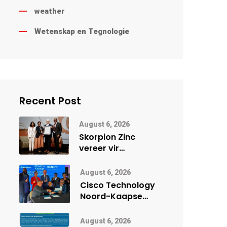
weather
Wetenskap en Tegnologie
Recent Post
August 6, 2026
Skorpion Zinc
vereer vir
uitstaande
veiligheidsprestasie
August 6, 2026
by Namibië Mynbou
Cisco Technology
Ekspo
Noord-Kaapse
Onderwys vorm
digitale toekoms
August 6, 2026