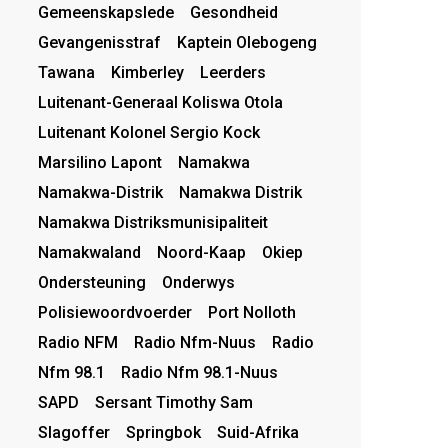
Gemeenskapslede
Gesondheid
Gevangenisstraf
Kaptein Olebogeng
Tawana
Kimberley
Leerders
Luitenant-Generaal Koliswa Otola
Luitenant Kolonel Sergio Kock
Marsilino Lapont
Namakwa
Namakwa-Distrik
Namakwa Distrik
Namakwa Distriksmunisipaliteit
Namakwaland
Noord-Kaap
Okiep
Ondersteuning
Onderwys
Polisiewoordvoerder
Port Nolloth
Radio NFM
Radio Nfm-Nuus
Radio
Nfm 98.1
Radio Nfm 98.1-Nuus
SAPD
Sersant Timothy Sam
Slagoffer
Springbok
Suid-Afrika