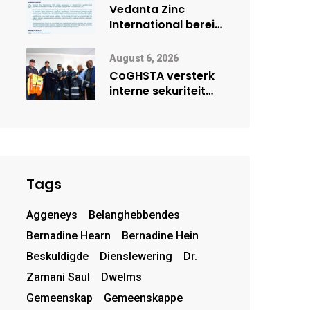
deur Cisco-
Vedanta Zinc
vennootskap
International berei
Skorpion Zinc voor
vir moontlike
August 6, 2026
herbegin
CoGHSTA versterk
interne sekuriteit
met oorhandiging
van uniforms
Tags
Aggeneys
Belanghebbendes
Bernadine Hearn
Bernadine Hein
Beskuldigde
Dienslewering
Dr.
Zamani Saul
Dwelms
Gemeenskap
Gemeenskappe