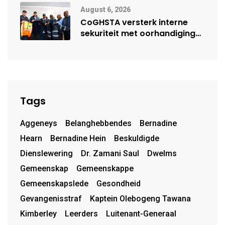
August 6, 2026
CoGHSTA versterk interne
sekuriteit met oorhandiging
van uniforms
Tags
Aggeneys
Belanghebbendes
Bernadine
Hearn
Bernadine Hein
Beskuldigde
Dienslewering
Dr. Zamani Saul
Dwelms
Gemeenskap
Gemeenskappe
Gemeenskapslede
Gesondheid
Gevangenisstraf
Kaptein Olebogeng Tawana
Kimberley
Leerders
Luitenant-Generaal