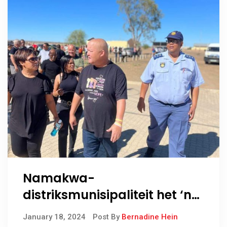
Namakwa-
distriksmunisipaliteit het ‘n
Gebedswandeling in
January 18, 2024
Post By
Bernadine Hein