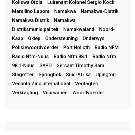
Koliswa Otola
Luitenant Kolonel Sergio Kock
Marsilino Lapont
Namakwa
Namakwa-Distrik
Namakwa Distrik
Namakwa
Distriksmunisipaliteit
Namakwaland
Noord-
Kaap
Okiep
Ondersteuning
Onderwys
Polisiewoordvoerder
Port Nolloth
Radio NFM
Radio Nfm-Nuus
Radio Nfm 98.1
Radio Nfm
98.1-Nuus
SAPD
Sersant Timothy Sam
Slagoffer
Springbok
Suid-Afrika
Upington
Vedanta Zinc International
Verdagtes
Verkragting
Vuurwapen
Woordvoerder