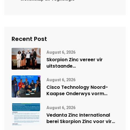
Recent Post
August 6, 2026
Skorpion Zinc vereer vir
uitstaande
veiligheidsprestasie by
Namibië Mynbou Ekspo
August 6, 2026
Cisco Technology Noord-
Kaapse Onderwys vorm
digitale toekoms deur Cisco-
vennootskap
August 6, 2026
Vedanta Zinc International
berei Skorpion Zinc voor vir
moontlike herbegin