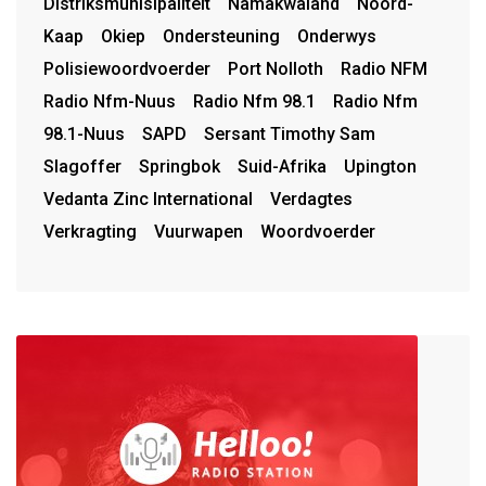
Distriksmunisipaliteit
Namakwaland
Noord-
Kaap
Okiep
Ondersteuning
Onderwys
Polisiewoordvoerder
Port Nolloth
Radio NFM
Radio Nfm-Nuus
Radio Nfm 98.1
Radio Nfm
98.1-Nuus
SAPD
Sersant Timothy Sam
Slagoffer
Springbok
Suid-Afrika
Upington
Vedanta Zinc International
Verdagtes
Verkragting
Vuurwapen
Woordvoerder