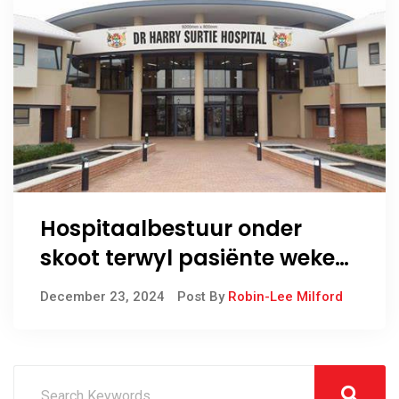
Hospitaalbestuur onder
skoot terwyl pasiënte weke
wag vir operasies
December 23, 2024
Post By
Robin-Lee Milford