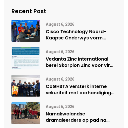
Recent Post
August 6, 2026
Cisco Technology Noord-
Kaapse Onderwys vorm
digitale toekoms deur Cisco-
vennootskap
August 6, 2026
Vedanta Zinc International
berei Skorpion Zinc voor vir
moontlike herbegin
August 6, 2026
CoGHSTA versterk interne
sekuriteit met oorhandiging
van uniforms
August 6, 2026
Namakwalandse
dramaleerders op pad na
Steil Dramafees