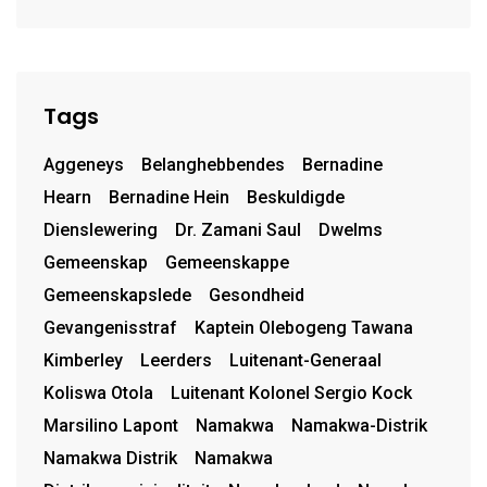
Tags
Aggeneys
Belanghebbendes
Bernadine
Hearn
Bernadine Hein
Beskuldigde
Dienslewering
Dr. Zamani Saul
Dwelms
Gemeenskap
Gemeenskappe
Gemeenskapslede
Gesondheid
Gevangenisstraf
Kaptein Olebogeng Tawana
Kimberley
Leerders
Luitenant-Generaal
Koliswa Otola
Luitenant Kolonel Sergio Kock
Marsilino Lapont
Namakwa
Namakwa-Distrik
Namakwa Distrik
Namakwa