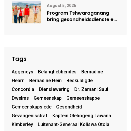
Mensehandel
August 5, 2026
Program Tshwaraganang
bring gesondheidsdienste en
opvoeding na Kamiesberg
Tags
Aggeneys
Belanghebbendes
Bernadine
Hearn
Bernadine Hein
Beskuldigde
Concordia
Dienslewering
Dr. Zamani Saul
Dwelms
Gemeenskap
Gemeenskappe
Gemeenskapslede
Gesondheid
Gevangenisstraf
Kaptein Olebogeng Tawana
Kimberley
Luitenant-Generaal Koliswa Otola