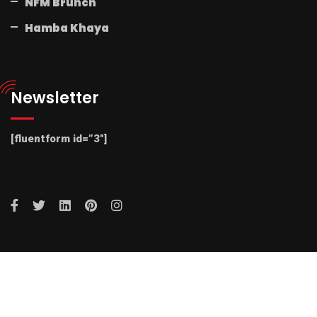
NFM Brunch
Hamba Khaya
Newsletter
[fluentform id=”3″]
© 2025 Radio NFM. All Rights Reserved by Radio NFM.