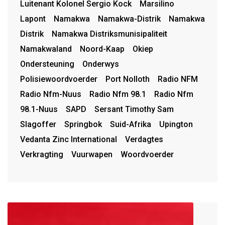
Luitenant Kolonel Sergio Kock
Marsilino
Lapont
Namakwa
Namakwa-Distrik
Namakwa
Distrik
Namakwa Distriksmunisipaliteit
Namakwaland
Noord-Kaap
Okiep
Ondersteuning
Onderwys
Polisiewoordvoerder
Port Nolloth
Radio NFM
Radio Nfm-Nuus
Radio Nfm 98.1
Radio Nfm
98.1-Nuus
SAPD
Sersant Timothy Sam
Slagoffer
Springbok
Suid-Afrika
Upington
Vedanta Zinc International
Verdagtes
Verkragting
Vuurwapen
Woordvoerder