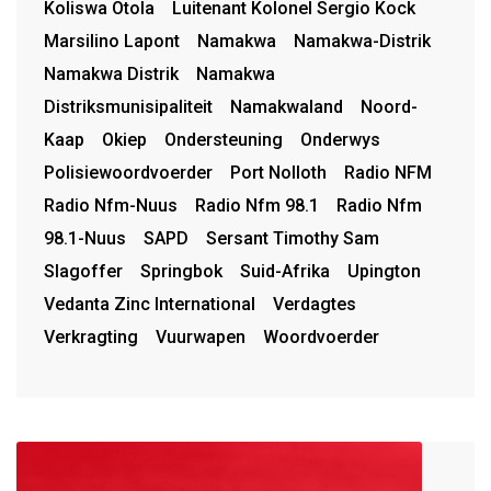
Koliswa Otola
Luitenant Kolonel Sergio Kock
Marsilino Lapont
Namakwa
Namakwa-Distrik
Namakwa Distrik
Namakwa
Distriksmunisipaliteit
Namakwaland
Noord-
Kaap
Okiep
Ondersteuning
Onderwys
Polisiewoordvoerder
Port Nolloth
Radio NFM
Radio Nfm-Nuus
Radio Nfm 98.1
Radio Nfm
98.1-Nuus
SAPD
Sersant Timothy Sam
Slagoffer
Springbok
Suid-Afrika
Upington
Vedanta Zinc International
Verdagtes
Verkragting
Vuurwapen
Woordvoerder