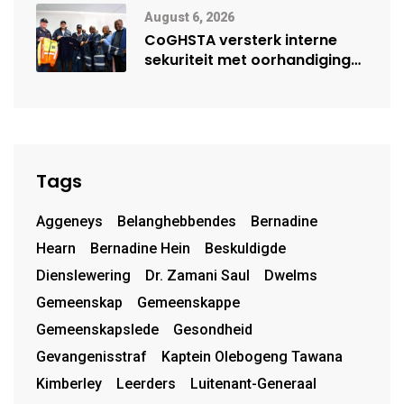
August 6, 2026
CoGHSTA versterk interne
sekuriteit met oorhandiging
van uniforms
Tags
Aggeneys
Belanghebbendes
Bernadine
Hearn
Bernadine Hein
Beskuldigde
Dienslewering
Dr. Zamani Saul
Dwelms
Gemeenskap
Gemeenskappe
Gemeenskapslede
Gesondheid
Gevangenisstraf
Kaptein Olebogeng Tawana
Kimberley
Leerders
Luitenant-Generaal