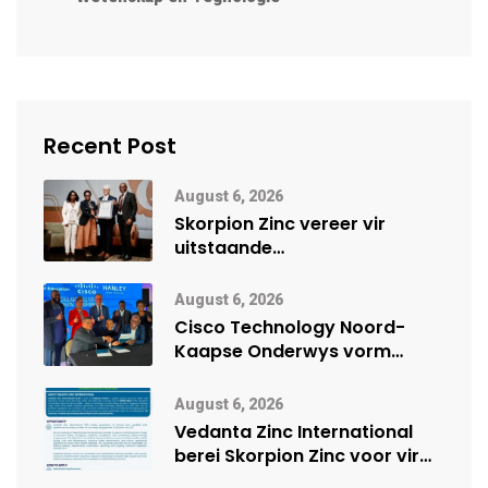
Recent Post
August 6, 2026
Skorpion Zinc vereer vir
uitstaande
veiligheidsprestasie by
Namibië Mynbou Ekspo
August 6, 2026
Cisco Technology Noord-
Kaapse Onderwys vorm
digitale toekoms deur Cisco-
vennootskap
August 6, 2026
Vedanta Zinc International
berei Skorpion Zinc voor vir
moontlike herbegin