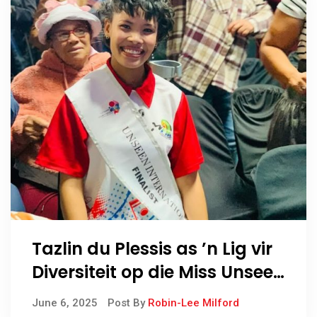
Tazlin du Plessis as ’n Lig vir
Diversiteit op die Miss Unseen
International Verhoog
June 6, 2025
Post By
Robin-Lee Milford