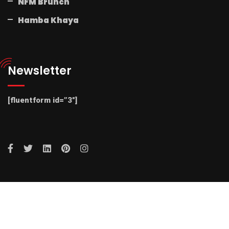
NFM Brunch
Hamba Khaya
Newsletter
[fluentform id=”3″]
© 2025 Radio NFM. All Rights Reserved by Radio NFM.