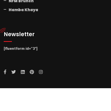
NFM Brunch
Hamba Khaya
Newsletter
[fluentform id=”3″]
© 2025 Radio NFM. All Rights Reserved by Radio NFM.