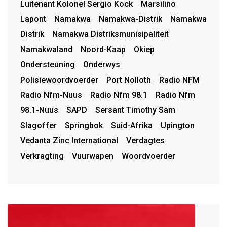
Luitenant Kolonel Sergio Kock
Marsilino
Lapont
Namakwa
Namakwa-Distrik
Namakwa
Distrik
Namakwa Distriksmunisipaliteit
Namakwaland
Noord-Kaap
Okiep
Ondersteuning
Onderwys
Polisiewoordvoerder
Port Nolloth
Radio NFM
Radio Nfm-Nuus
Radio Nfm 98.1
Radio Nfm
98.1-Nuus
SAPD
Sersant Timothy Sam
Slagoffer
Springbok
Suid-Afrika
Upington
Vedanta Zinc International
Verdagtes
Verkragting
Vuurwapen
Woordvoerder