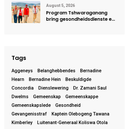
Mensehandel
August 5, 2026
Program Tshwaraganang
bring gesondheidsdienste en
opvoeding na Kamiesberg
Tags
Aggeneys
Belanghebbendes
Bernadine
Hearn
Bernadine Hein
Beskuldigde
Concordia
Dienslewering
Dr. Zamani Saul
Dwelms
Gemeenskap
Gemeenskappe
Gemeenskapslede
Gesondheid
Gevangenisstraf
Kaptein Olebogeng Tawana
Kimberley
Luitenant-Generaal Koliswa Otola