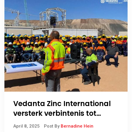
Vedanta Zinc International
versterk verbintenis tot
veiligheid met eerste
April 8, 2025
Post By
Bernadine Hein