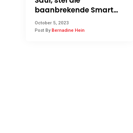
Saul, stel die
baanbrekende Smart
Farming-program
October 5, 2023
bekend
Post By
Bernadine Hein