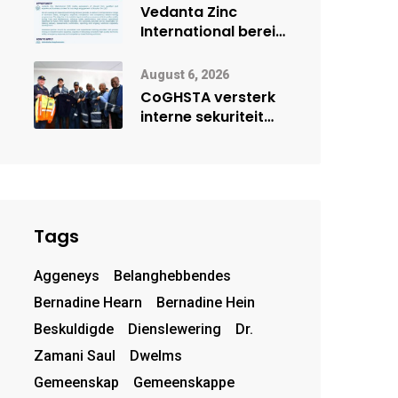
deur Cisco-
Vedanta Zinc
vennootskap
International berei
Skorpion Zinc voor
vir moontlike
August 6, 2026
herbegin
CoGHSTA versterk
interne sekuriteit
met oorhandiging
van uniforms
Tags
Aggeneys
Belanghebbendes
Bernadine Hearn
Bernadine Hein
Beskuldigde
Dienslewering
Dr.
Zamani Saul
Dwelms
Gemeenskap
Gemeenskappe