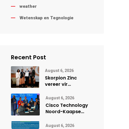
weather
Wetenskap en Tegnologie
Recent Post
August 6, 2026
Skorpion Zinc
vereer vir
uitstaande
veiligheidsprestasie
August 6, 2026
by Namibië Mynbou
Cisco Technology
Ekspo
Noord-Kaapse
Onderwys vorm
digitale toekoms
August 6, 2026