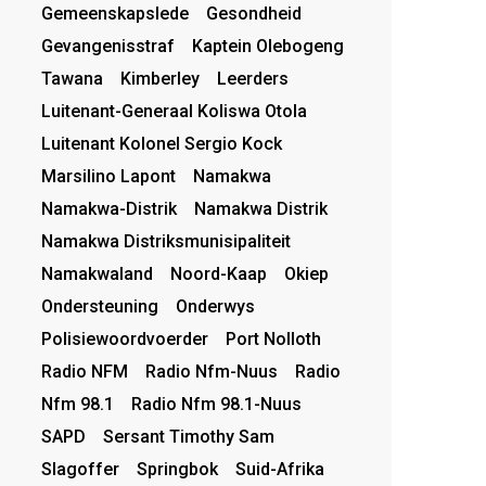
Gemeenskapslede
Gesondheid
Gevangenisstraf
Kaptein Olebogeng
Tawana
Kimberley
Leerders
Luitenant-Generaal Koliswa Otola
Luitenant Kolonel Sergio Kock
Marsilino Lapont
Namakwa
Namakwa-Distrik
Namakwa Distrik
Namakwa Distriksmunisipaliteit
Namakwaland
Noord-Kaap
Okiep
Ondersteuning
Onderwys
Polisiewoordvoerder
Port Nolloth
Radio NFM
Radio Nfm-Nuus
Radio
Nfm 98.1
Radio Nfm 98.1-Nuus
SAPD
Sersant Timothy Sam
Slagoffer
Springbok
Suid-Afrika