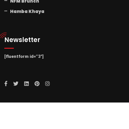
NFM Brunch
Hamba Khaya
Newsletter
[fluentform id=”3″]
© 2025 Radio NFM. All Rights Reserved by Radio NFM.