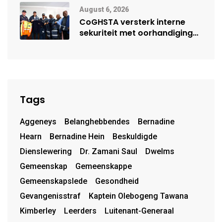
August 6, 2026
CoGHSTA versterk interne
sekuriteit met oorhandiging
van uniforms
Tags
Aggeneys
Belanghebbendes
Bernadine
Hearn
Bernadine Hein
Beskuldigde
Dienslewering
Dr. Zamani Saul
Dwelms
Gemeenskap
Gemeenskappe
Gemeenskapslede
Gesondheid
Gevangenisstraf
Kaptein Olebogeng Tawana
Kimberley
Leerders
Luitenant-Generaal