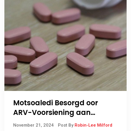
Motsoaledi Besorgd oor
ARV-Voorsiening aan
Onwettige Mynwerkers in
November 21, 2024
Post By
Robin-Lee Milford