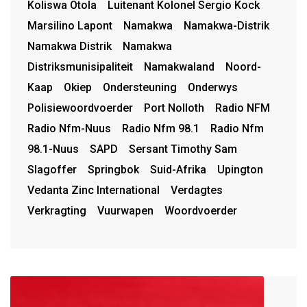
Koliswa Otola
Luitenant Kolonel Sergio Kock
Marsilino Lapont
Namakwa
Namakwa-Distrik
Namakwa Distrik
Namakwa
Distriksmunisipaliteit
Namakwaland
Noord-
Kaap
Okiep
Ondersteuning
Onderwys
Polisiewoordvoerder
Port Nolloth
Radio NFM
Radio Nfm-Nuus
Radio Nfm 98.1
Radio Nfm
98.1-Nuus
SAPD
Sersant Timothy Sam
Slagoffer
Springbok
Suid-Afrika
Upington
Vedanta Zinc International
Verdagtes
Verkragting
Vuurwapen
Woordvoerder