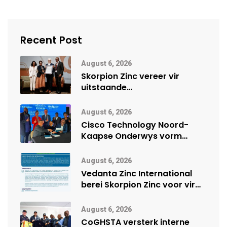
Recent Post
August 6, 2026
Skorpion Zinc vereer vir
uitstaande
veiligheidsprestasie by
Namibië Mynbou Ekspo
August 6, 2026
Cisco Technology Noord-
Kaapse Onderwys vorm
digitale toekoms deur Cisco-
vennootskap
August 6, 2026
Vedanta Zinc International
berei Skorpion Zinc voor vir
moontlike herbegin
August 6, 2026
CoGHSTA versterk interne