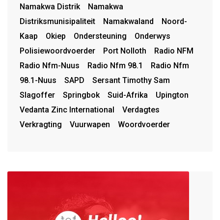
Namakwa Distrik
Namakwa
Distriksmunisipaliteit
Namakwaland
Noord-
Kaap
Okiep
Ondersteuning
Onderwys
Polisiewoordvoerder
Port Nolloth
Radio NFM
Radio Nfm-Nuus
Radio Nfm 98.1
Radio Nfm
98.1-Nuus
SAPD
Sersant Timothy Sam
Slagoffer
Springbok
Suid-Afrika
Upington
Vedanta Zinc International
Verdagtes
Verkragting
Vuurwapen
Woordvoerder