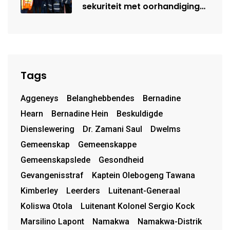
sekuriteit met oorhandiging
van uniforms
Tags
Aggeneys
Belanghebbendes
Bernadine
Hearn
Bernadine Hein
Beskuldigde
Dienslewering
Dr. Zamani Saul
Dwelms
Gemeenskap
Gemeenskappe
Gemeenskapslede
Gesondheid
Gevangenisstraf
Kaptein Olebogeng Tawana
Kimberley
Leerders
Luitenant-Generaal
Koliswa Otola
Luitenant Kolonel Sergio Kock
Marsilino Lapont
Namakwa
Namakwa-Distrik