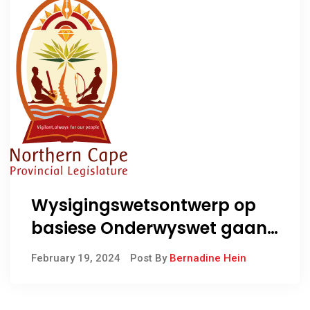
Wysigingswetsontwerp op
basiese Onderwyswet gaan
binnekort in Springbok
February 19, 2024
Post By
Bernadine Hein
plaasvind