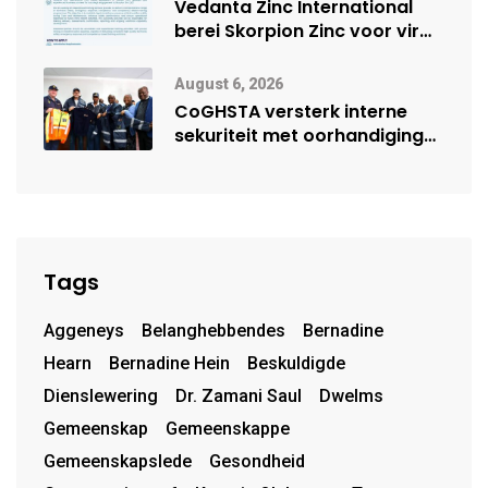
Vedanta Zinc International
berei Skorpion Zinc voor vir
moontlike herbegin
August 6, 2026
CoGHSTA versterk interne
sekuriteit met oorhandiging
van uniforms
Tags
Aggeneys
Belanghebbendes
Bernadine
Hearn
Bernadine Hein
Beskuldigde
Dienslewering
Dr. Zamani Saul
Dwelms
Gemeenskap
Gemeenskappe
Gemeenskapslede
Gesondheid