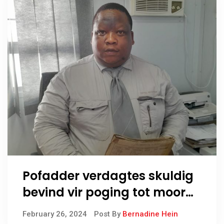
Pofadder verdagtes skuldig
bevind vir poging tot moord
en suksuele aanranding
February 26, 2024
Post By
Bernadine Hein