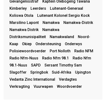
Gevangenisstraf
Kaptein Olebogeng Tawana
Kimberley
Leerders
Luitenant-Generaal
Koliswa Otola
Luitenant Kolonel Sergio Kock
Marsilino Lapont
Namakwa
Namakwa-Distrik
Namakwa Distrik
Namakwa
Distriksmunisipaliteit
Namakwaland
Noord-
Kaap
Okiep
Ondersteuning
Onderwys
Polisiewoordvoerder
Port Nolloth
Radio NFM
Radio Nfm-Nuus
Radio Nfm 98.1
Radio Nfm
98.1-Nuus
SAPD
Sersant Timothy Sam
Slagoffer
Springbok
Suid-Afrika
Upington
Vedanta Zinc International
Verdagtes
Verkragting
Vuurwapen
Woordvoerder