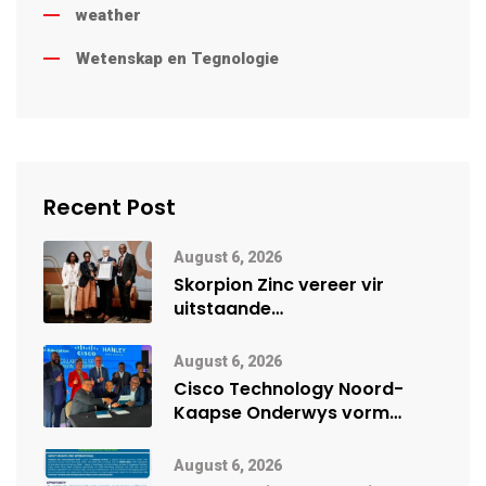
weather
Wetenskap en Tegnologie
Recent Post
August 6, 2026
Skorpion Zinc vereer vir
uitstaande
veiligheidsprestasie by
Namibië Mynbou Ekspo
August 6, 2026
Cisco Technology Noord-
Kaapse Onderwys vorm
digitale toekoms deur Cisco-
vennootskap
August 6, 2026