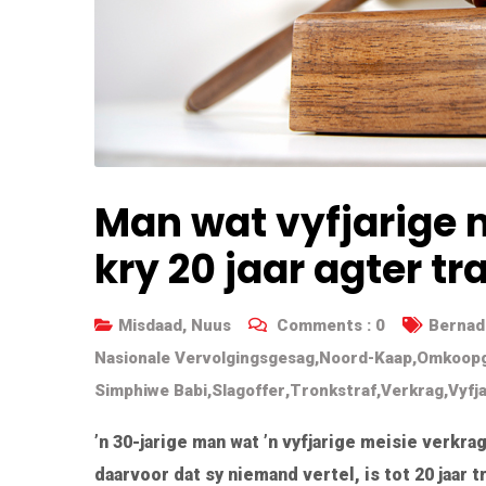
Man wat vyfjarige m
kry 20 jaar agter tra
Misdaad
,
Nuus
Comments :
0
Bernad
Nasionale Vervolgingsgesag
,
Noord-Kaap
,
Omkoopg
Simphiwe Babi
,
Slagoffer
,
Tronkstraf
,
Verkrag
,
Vyfj
’n 30-jarige man wat ’n vyfjarige meisie verkra
daarvoor dat sy niemand vertel, is tot 20 jaar 