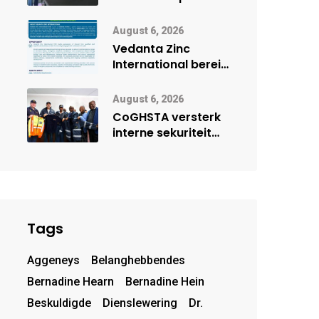
Onderwys vorm
digitale toekoms
August 6, 2026
deur Cisco-
Vedanta Zinc
vennootskap
International berei
Skorpion Zinc voor
vir moontlike
August 6, 2026
herbegin
CoGHSTA versterk
interne sekuriteit
met oorhandiging
van uniforms
Tags
Aggeneys
Belanghebbendes
Bernadine Hearn
Bernadine Hein
Beskuldigde
Dienslewering
Dr.