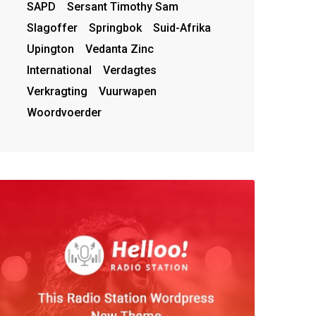
SAPD
Sersant Timothy Sam
Slagoffer
Springbok
Suid-Afrika
Upington
Vedanta Zinc
International
Verdagtes
Verkragting
Vuurwapen
Woordvoerder