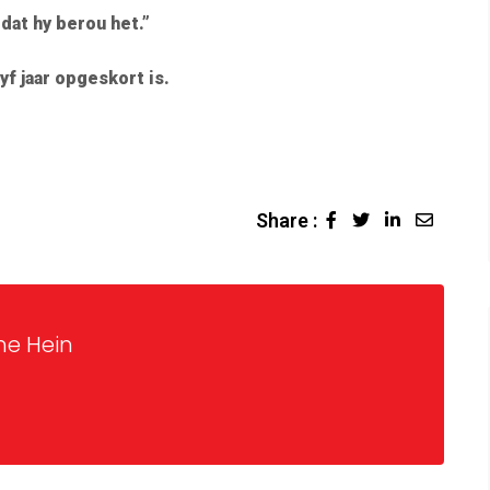
dat hy berou het.”
yf jaar opgeskort is.
Share :
ne Hein