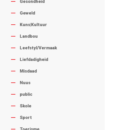
Gesondheid
Geweld
Kuns|Kultuur
Landbou
Leefstyl/Vermaak
Liefdadigheid
Misdaad
Nuus
public
Skole
Sport
Toerisme