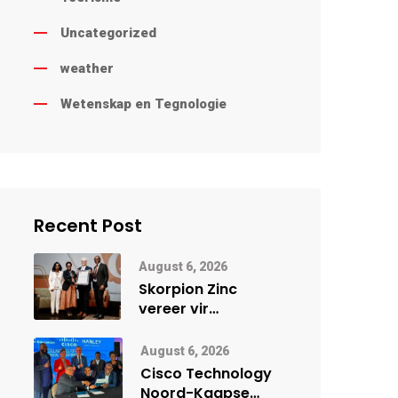
Uncategorized
weather
Wetenskap en Tegnologie
Recent Post
August 6, 2026
Skorpion Zinc
vereer vir
uitstaande
veiligheidsprestasie
August 6, 2026
by Namibië Mynbou
Cisco Technology
Ekspo
Noord-Kaapse