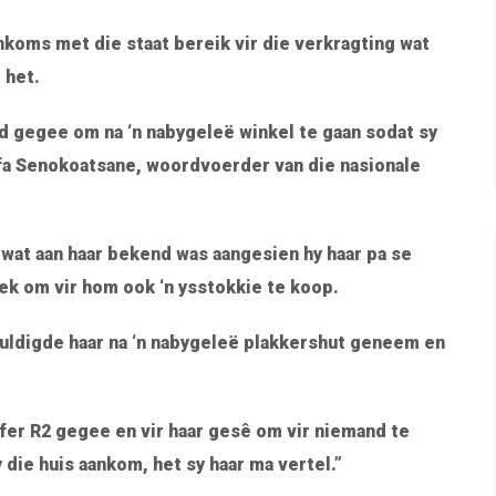
nkoms met die staat bereik vir die verkragting wat
 het.
ld gegee om na ‘n nabygeleë winkel te gaan sodat sy
lefa Senokoatsane, woordvoerder van die nasionale
wat aan haar bekend was aangesien hy haar pa se
ek om vir hom ook ‘n ysstokkie te koop.
kuldigde haar na ‘n nabygeleë plakkershut geneem en
ffer R2 gegee en vir haar gesê om vir niemand te
 die huis aankom, het sy haar ma vertel.”