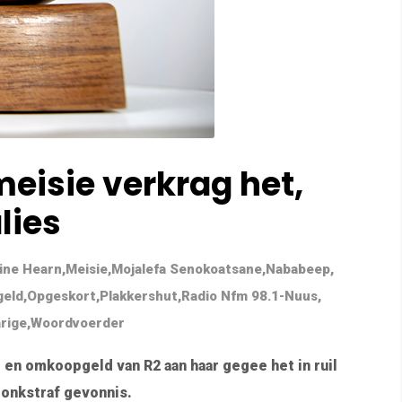
eisie verkrag het,
lies
ine Hearn
,
Meisie
,
Mojalefa Senokoatsane
,
Nababeep
,
eld
,
Opgeskort
,
Plakkershut
,
Radio Nfm 98.1-Nuus
,
arige
,
Woordvoerder
g en omkoopgeld van R2 aan haar gegee het in ruil
tronkstraf gevonnis.