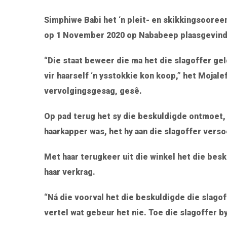
Simphiwe Babi het ‘n pleit- en skikkingsooree
op 1 November 2020 op Nababeep plaasgevind
“Die staat beweer die ma het die slagoffer ge
vir haarself ‘n ysstokkie kon koop,” het Moja
vervolgingsgesag, gesê.
Op pad terug het sy die beskuldigde ontmoet, 
haarkapper was, het hy aan die slagoffer verso
Met haar terugkeer uit die winkel het die bes
haar verkrag.
“Ná die voorval het die beskuldigde die slago
vertel wat gebeur het nie. Toe die slagoffer by