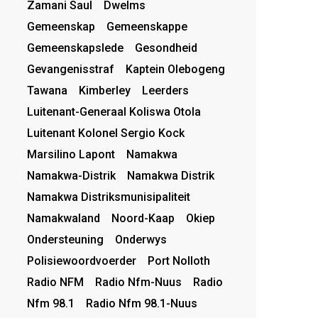
Zamani Saul
Dwelms
Gemeenskap
Gemeenskappe
Gemeenskapslede
Gesondheid
Gevangenisstraf
Kaptein Olebogeng
Tawana
Kimberley
Leerders
Luitenant-Generaal Koliswa Otola
Luitenant Kolonel Sergio Kock
Marsilino Lapont
Namakwa
Namakwa-Distrik
Namakwa Distrik
Namakwa Distriksmunisipaliteit
Namakwaland
Noord-Kaap
Okiep
Ondersteuning
Onderwys
Polisiewoordvoerder
Port Nolloth
Radio NFM
Radio Nfm-Nuus
Radio
Nfm 98.1
Radio Nfm 98.1-Nuus