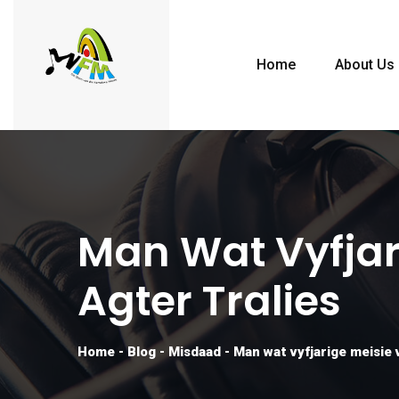
Home
About Us
Man Wat Vyfjari
Agter Tralies
Home
-
Blog
-
Misdaad
-
Man wat vyfjarige meisie v