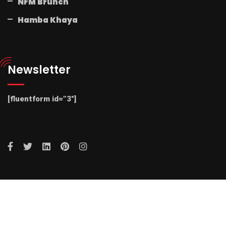
NFM Brunch
Hamba Khaya
Newsletter
[fluentform id=”3″]
© 2025 Radio NFM. All Rights Reserved by Radio NFM.