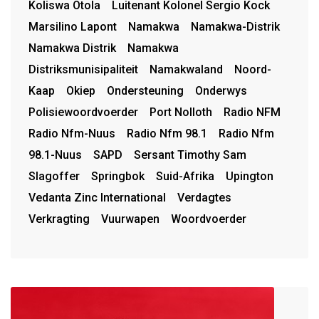
Koliswa Otola
Luitenant Kolonel Sergio Kock
Marsilino Lapont
Namakwa
Namakwa-Distrik
Namakwa Distrik
Namakwa
Distriksmunisipaliteit
Namakwaland
Noord-
Kaap
Okiep
Ondersteuning
Onderwys
Polisiewoordvoerder
Port Nolloth
Radio NFM
Radio Nfm-Nuus
Radio Nfm 98.1
Radio Nfm
98.1-Nuus
SAPD
Sersant Timothy Sam
Slagoffer
Springbok
Suid-Afrika
Upington
Vedanta Zinc International
Verdagtes
Verkragting
Vuurwapen
Woordvoerder