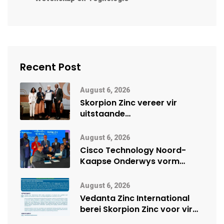
Recent Post
August 6, 2026
Skorpion Zinc vereer vir
uitstaande
veiligheidsprestasie by
Namibië Mynbou Ekspo
August 6, 2026
Cisco Technology Noord-
Kaapse Onderwys vorm
digitale toekoms deur Cisco-
vennootskap
August 6, 2026
Vedanta Zinc International
berei Skorpion Zinc voor vir
moontlike herbegin