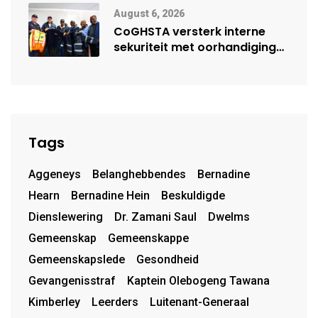
August 6, 2026
CoGHSTA versterk interne
sekuriteit met oorhandiging
van uniforms
Tags
Aggeneys
Belanghebbendes
Bernadine
Hearn
Bernadine Hein
Beskuldigde
Dienslewering
Dr. Zamani Saul
Dwelms
Gemeenskap
Gemeenskappe
Gemeenskapslede
Gesondheid
Gevangenisstraf
Kaptein Olebogeng Tawana
Kimberley
Leerders
Luitenant-Generaal