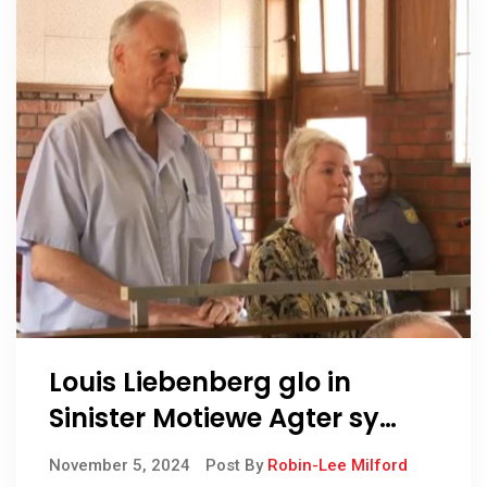
Louis Liebenberg glo in
Sinister Motiewe Agter sy
Inhegtenisneming
November 5, 2024
Post By
Robin-Lee Milford