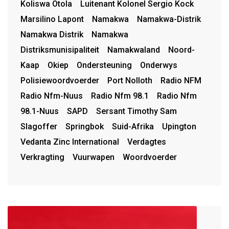
Koliswa Otola
Luitenant Kolonel Sergio Kock
Marsilino Lapont
Namakwa
Namakwa-Distrik
Namakwa Distrik
Namakwa
Distriksmunisipaliteit
Namakwaland
Noord-
Kaap
Okiep
Ondersteuning
Onderwys
Polisiewoordvoerder
Port Nolloth
Radio NFM
Radio Nfm-Nuus
Radio Nfm 98.1
Radio Nfm
98.1-Nuus
SAPD
Sersant Timothy Sam
Slagoffer
Springbok
Suid-Afrika
Upington
Vedanta Zinc International
Verdagtes
Verkragting
Vuurwapen
Woordvoerder