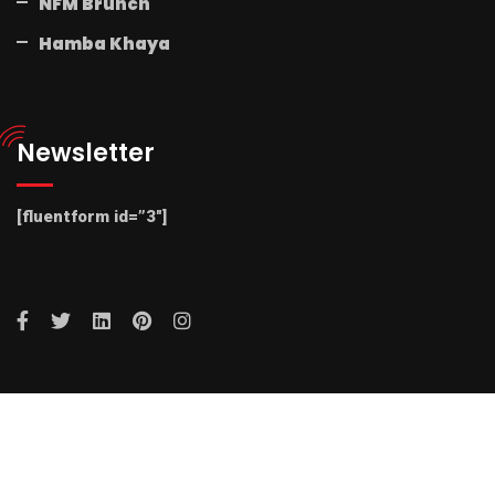
NFM Brunch
Hamba Khaya
Newsletter
[fluentform id=”3″]
© 2025 Radio NFM. All Rights Reserved by Radio NFM.