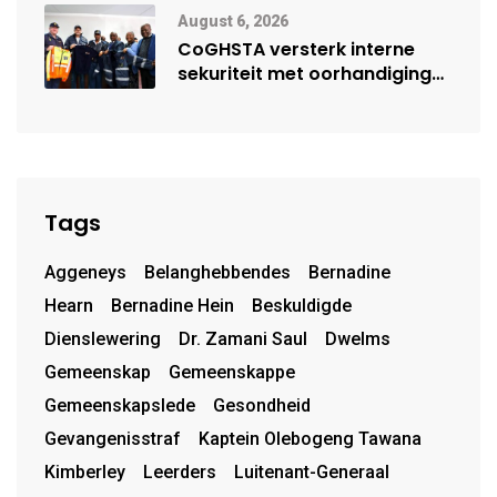
August 6, 2026
CoGHSTA versterk interne
sekuriteit met oorhandiging
van uniforms
Tags
Aggeneys
Belanghebbendes
Bernadine
Hearn
Bernadine Hein
Beskuldigde
Dienslewering
Dr. Zamani Saul
Dwelms
Gemeenskap
Gemeenskappe
Gemeenskapslede
Gesondheid
Gevangenisstraf
Kaptein Olebogeng Tawana
Kimberley
Leerders
Luitenant-Generaal