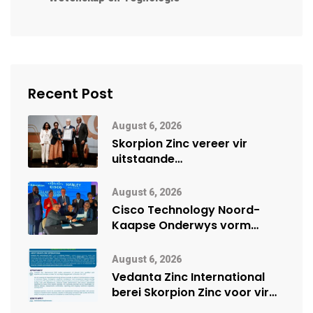
Recent Post
August 6, 2026
Skorpion Zinc vereer vir
uitstaande
veiligheidsprestasie by
Namibië Mynbou Ekspo
August 6, 2026
Cisco Technology Noord-
Kaapse Onderwys vorm
digitale toekoms deur Cisco-
vennootskap
August 6, 2026
Vedanta Zinc International
berei Skorpion Zinc voor vir
moontlike herbegin