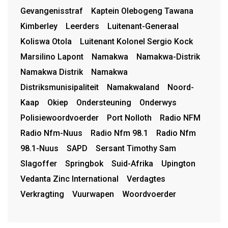
Gevangenisstraf
Kaptein Olebogeng Tawana
Kimberley
Leerders
Luitenant-Generaal
Koliswa Otola
Luitenant Kolonel Sergio Kock
Marsilino Lapont
Namakwa
Namakwa-Distrik
Namakwa Distrik
Namakwa
Distriksmunisipaliteit
Namakwaland
Noord-
Kaap
Okiep
Ondersteuning
Onderwys
Polisiewoordvoerder
Port Nolloth
Radio NFM
Radio Nfm-Nuus
Radio Nfm 98.1
Radio Nfm
98.1-Nuus
SAPD
Sersant Timothy Sam
Slagoffer
Springbok
Suid-Afrika
Upington
Vedanta Zinc International
Verdagtes
Verkragting
Vuurwapen
Woordvoerder