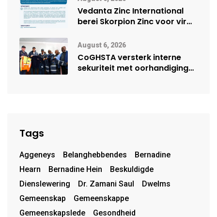
Vedanta Zinc International
berei Skorpion Zinc voor vir
moontlike herbegin
August 6, 2026
CoGHSTA versterk interne
sekuriteit met oorhandiging
van uniforms
Tags
Aggeneys
Belanghebbendes
Bernadine
Hearn
Bernadine Hein
Beskuldigde
Dienslewering
Dr. Zamani Saul
Dwelms
Gemeenskap
Gemeenskappe
Gemeenskapslede
Gesondheid