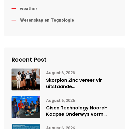
weather
Wetenskap en Tegnologie
Recent Post
August 6, 2026
Skorpion Zinc vereer vir
uitstaande
veiligheidsprestasie by
Namibië Mynbou Ekspo
August 6, 2026
Cisco Technology Noord-
Kaapse Onderwys vorm
digitale toekoms deur Cisco-
vennootskap
August 6, 2026