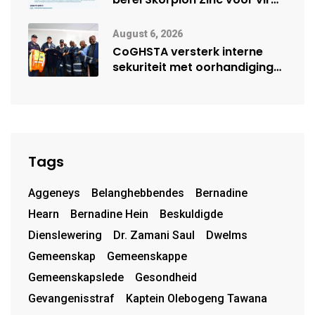
moontlike herbegin
August 6, 2026
CoGHSTA versterk interne
sekuriteit met oorhandiging
van uniforms
Tags
Aggeneys
Belanghebbendes
Bernadine
Hearn
Bernadine Hein
Beskuldigde
Dienslewering
Dr. Zamani Saul
Dwelms
Gemeenskap
Gemeenskappe
Gemeenskapslede
Gesondheid
Gevangenisstraf
Kaptein Olebogeng Tawana