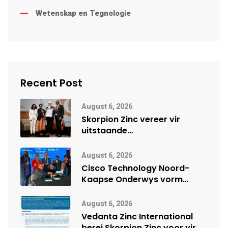
Wetenskap en Tegnologie
Recent Post
August 6, 2026
Skorpion Zinc vereer vir
uitstaande
veiligheidsprestasie by
Namibië Mynbou Ekspo
August 6, 2026
Cisco Technology Noord-
Kaapse Onderwys vorm
digitale toekoms deur Cisco-
vennootskap
August 6, 2026
Vedanta Zinc International
berei Skorpion Zinc voor vir