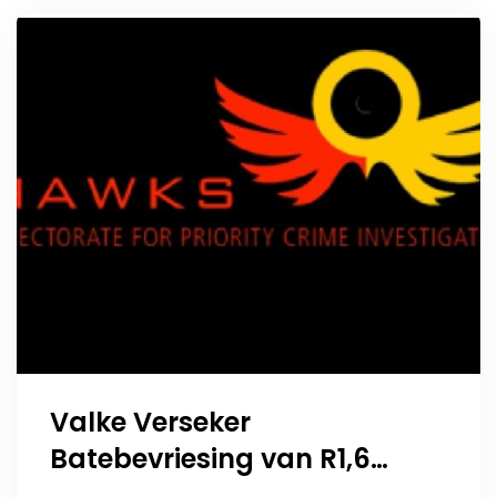
Valke Verseker
Batebevriesing van R1,6
Miljoen in Onderdrukking