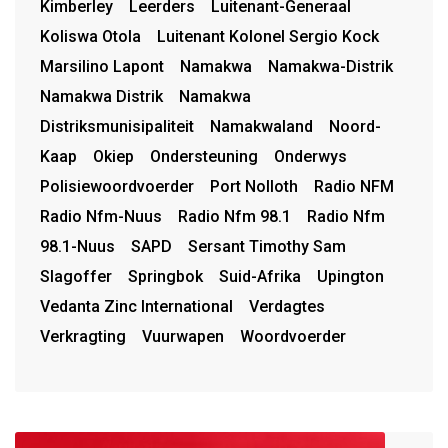
Kimberley
Leerders
Luitenant-Generaal
Koliswa Otola
Luitenant Kolonel Sergio Kock
Marsilino Lapont
Namakwa
Namakwa-Distrik
Namakwa Distrik
Namakwa
Distriksmunisipaliteit
Namakwaland
Noord-
Kaap
Okiep
Ondersteuning
Onderwys
Polisiewoordvoerder
Port Nolloth
Radio NFM
Radio Nfm-Nuus
Radio Nfm 98.1
Radio Nfm
98.1-Nuus
SAPD
Sersant Timothy Sam
Slagoffer
Springbok
Suid-Afrika
Upington
Vedanta Zinc International
Verdagtes
Verkragting
Vuurwapen
Woordvoerder