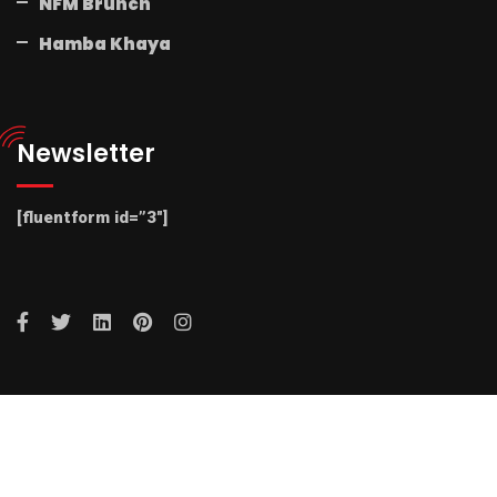
NFM Brunch
Hamba Khaya
Newsletter
[fluentform id=”3″]
© 2025 Radio NFM. All Rights Reserved by Radio NFM.