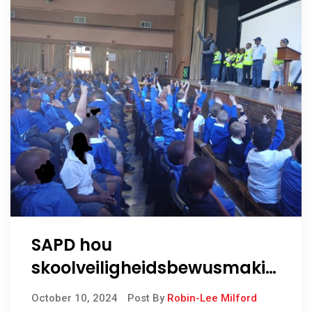
SAPD hou
skoolveiligheidsbewusmakin
gsprogram by laerskool
October 10, 2024
Post By
Robin-Lee Milford