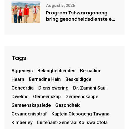
Mensehandel
August 5, 2026
Program Tshwaraganang
bring gesondheidsdienste en
opvoeding na Kamiesberg
Tags
Aggeneys
Belanghebbendes
Bernadine
Hearn
Bernadine Hein
Beskuldigde
Concordia
Dienslewering
Dr. Zamani Saul
Dwelms
Gemeenskap
Gemeenskappe
Gemeenskapslede
Gesondheid
Gevangenisstraf
Kaptein Olebogeng Tawana
Kimberley
Luitenant-Generaal Koliswa Otola