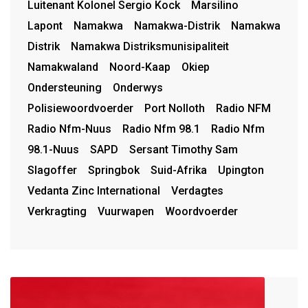
Luitenant Kolonel Sergio Kock
Marsilino
Lapont
Namakwa
Namakwa-Distrik
Namakwa
Distrik
Namakwa Distriksmunisipaliteit
Namakwaland
Noord-Kaap
Okiep
Ondersteuning
Onderwys
Polisiewoordvoerder
Port Nolloth
Radio NFM
Radio Nfm-Nuus
Radio Nfm 98.1
Radio Nfm
98.1-Nuus
SAPD
Sersant Timothy Sam
Slagoffer
Springbok
Suid-Afrika
Upington
Vedanta Zinc International
Verdagtes
Verkragting
Vuurwapen
Woordvoerder