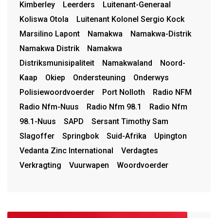
Kimberley
Leerders
Luitenant-Generaal
Koliswa Otola
Luitenant Kolonel Sergio Kock
Marsilino Lapont
Namakwa
Namakwa-Distrik
Namakwa Distrik
Namakwa
Distriksmunisipaliteit
Namakwaland
Noord-
Kaap
Okiep
Ondersteuning
Onderwys
Polisiewoordvoerder
Port Nolloth
Radio NFM
Radio Nfm-Nuus
Radio Nfm 98.1
Radio Nfm
98.1-Nuus
SAPD
Sersant Timothy Sam
Slagoffer
Springbok
Suid-Afrika
Upington
Vedanta Zinc International
Verdagtes
Verkragting
Vuurwapen
Woordvoerder