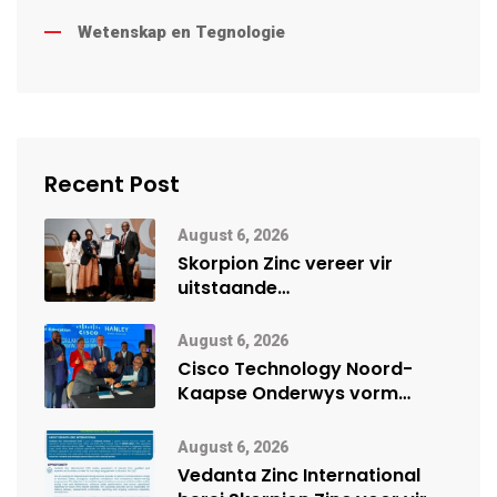
Wetenskap en Tegnologie
Recent Post
August 6, 2026
Skorpion Zinc vereer vir
uitstaande
veiligheidsprestasie by
Namibië Mynbou Ekspo
August 6, 2026
Cisco Technology Noord-
Kaapse Onderwys vorm
digitale toekoms deur Cisco-
vennootskap
August 6, 2026
Vedanta Zinc International