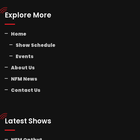
Explore More
Home
Show Schedule
Events
About Us
NFM News
Contact Us
Latest Shows
NFM Ontbyt