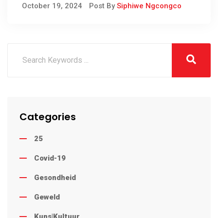
tuckshops non-compliance
October 19, 2024
Post By
Siphiwe Ngcongco
Categories
25
Covid-19
Gesondheid
Geweld
Kuns|Kultuur