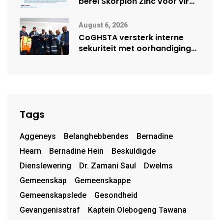
berei Skorpion Zinc voor vir
moontlike herbegin
August 6, 2026
CoGHSTA versterk interne
sekuriteit met oorhandiging
van uniforms
Tags
Aggeneys
Belanghebbendes
Bernadine
Hearn
Bernadine Hein
Beskuldigde
Dienslewering
Dr. Zamani Saul
Dwelms
Gemeenskap
Gemeenskappe
Gemeenskapslede
Gesondheid
Gevangenisstraf
Kaptein Olebogeng Tawana