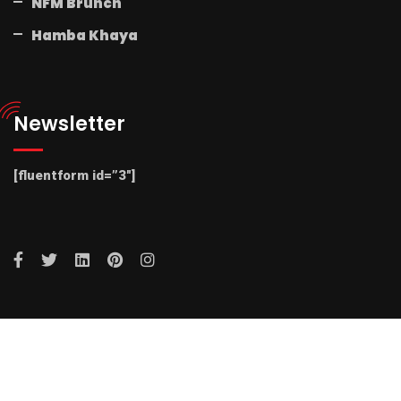
NFM Brunch
Hamba Khaya
Newsletter
[fluentform id=”3″]
© 2025 Radio NFM. All Rights Reserved by Radio NFM.