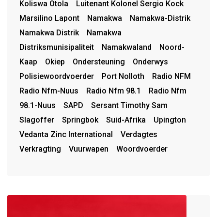
Koliswa Otola
Luitenant Kolonel Sergio Kock
Marsilino Lapont
Namakwa
Namakwa-Distrik
Namakwa Distrik
Namakwa
Distriksmunisipaliteit
Namakwaland
Noord-
Kaap
Okiep
Ondersteuning
Onderwys
Polisiewoordvoerder
Port Nolloth
Radio NFM
Radio Nfm-Nuus
Radio Nfm 98.1
Radio Nfm
98.1-Nuus
SAPD
Sersant Timothy Sam
Slagoffer
Springbok
Suid-Afrika
Upington
Vedanta Zinc International
Verdagtes
Verkragting
Vuurwapen
Woordvoerder