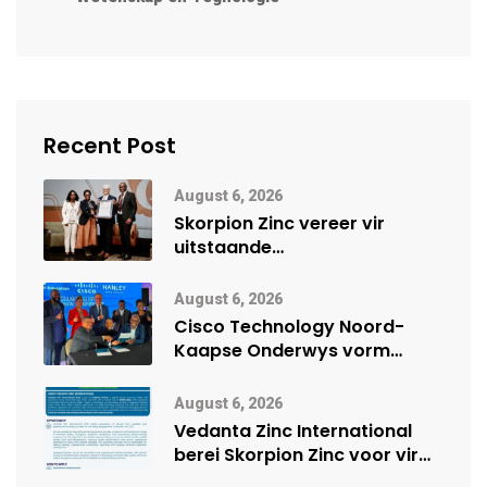
Recent Post
August 6, 2026
Skorpion Zinc vereer vir
uitstaande
veiligheidsprestasie by
Namibië Mynbou Ekspo
August 6, 2026
Cisco Technology Noord-
Kaapse Onderwys vorm
digitale toekoms deur Cisco-
vennootskap
August 6, 2026
Vedanta Zinc International
berei Skorpion Zinc voor vir
moontlike herbegin