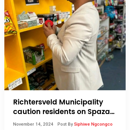
Richtersveld Municipality
caution residents on Spaza
products
November 14, 2024
Post By
Siphiwe Ngcongco