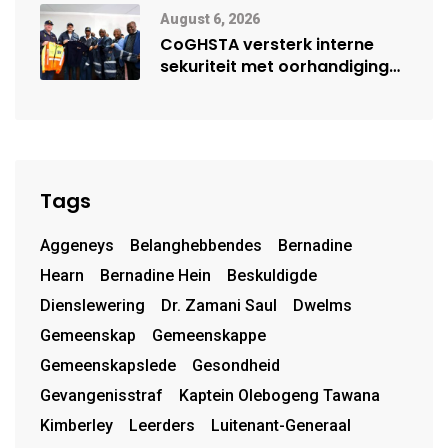
August 6, 2026
CoGHSTA versterk interne
sekuriteit met oorhandiging
van uniforms
Tags
Aggeneys
Belanghebbendes
Bernadine
Hearn
Bernadine Hein
Beskuldigde
Dienslewering
Dr. Zamani Saul
Dwelms
Gemeenskap
Gemeenskappe
Gemeenskapslede
Gesondheid
Gevangenisstraf
Kaptein Olebogeng Tawana
Kimberley
Leerders
Luitenant-Generaal