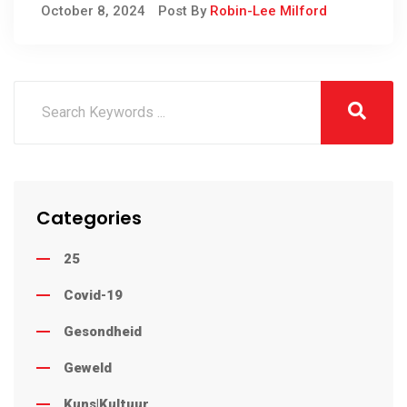
Verstaan Nie Mag Nie
October 8, 2024
Post By
Robin-Lee Milford
Uitsluiting Ervaar
Categories
25
Covid-19
Gesondheid
Geweld
Kuns|Kultuur