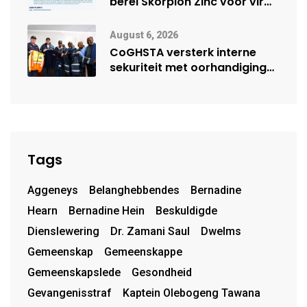
berei Skorpion Zinc voor vir
moontlike herbegin
August 6, 2026
CoGHSTA versterk interne
sekuriteit met oorhandiging
van uniforms
Tags
Aggeneys
Belanghebbendes
Bernadine
Hearn
Bernadine Hein
Beskuldigde
Dienslewering
Dr. Zamani Saul
Dwelms
Gemeenskap
Gemeenskappe
Gemeenskapslede
Gesondheid
Gevangenisstraf
Kaptein Olebogeng Tawana