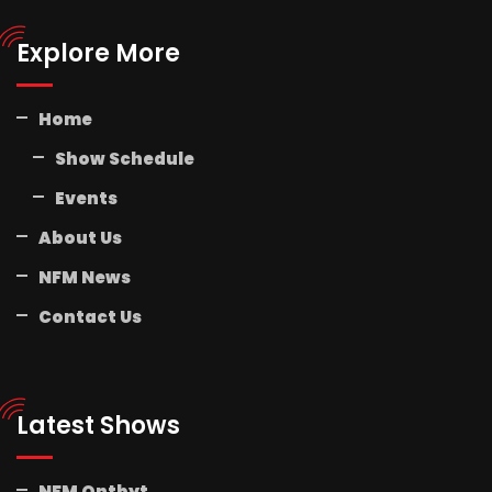
Explore More
Home
Show Schedule
Events
About Us
NFM News
Contact Us
Latest Shows
NFM Ontbyt