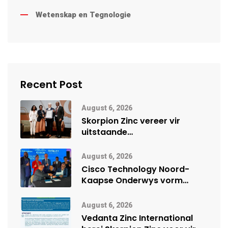
Wetenskap en Tegnologie
Recent Post
August 6, 2026
Skorpion Zinc vereer vir
uitstaande
veiligheidsprestasie by
Namibië Mynbou Ekspo
August 6, 2026
Cisco Technology Noord-
Kaapse Onderwys vorm
digitale toekoms deur Cisco-
vennootskap
August 6, 2026
Vedanta Zinc International