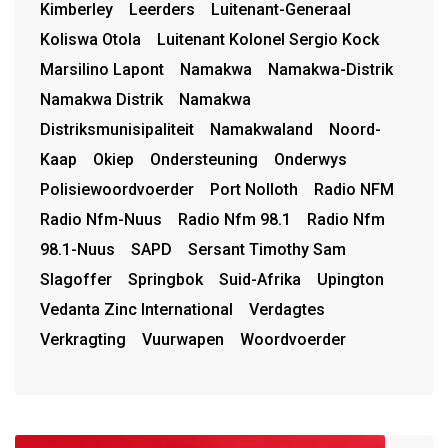
Kimberley
Leerders
Luitenant-Generaal
Koliswa Otola
Luitenant Kolonel Sergio Kock
Marsilino Lapont
Namakwa
Namakwa-Distrik
Namakwa Distrik
Namakwa
Distriksmunisipaliteit
Namakwaland
Noord-
Kaap
Okiep
Ondersteuning
Onderwys
Polisiewoordvoerder
Port Nolloth
Radio NFM
Radio Nfm-Nuus
Radio Nfm 98.1
Radio Nfm
98.1-Nuus
SAPD
Sersant Timothy Sam
Slagoffer
Springbok
Suid-Afrika
Upington
Vedanta Zinc International
Verdagtes
Verkragting
Vuurwapen
Woordvoerder