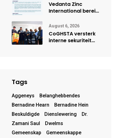
deur Cisco-
Vedanta Zinc
vennootskap
International berei
Skorpion Zinc voor
vir moontlike
August 6, 2026
herbegin
CoGHSTA versterk
interne sekuriteit
met oorhandiging
van uniforms
Tags
Aggeneys
Belanghebbendes
Bernadine Hearn
Bernadine Hein
Beskuldigde
Dienslewering
Dr.
Zamani Saul
Dwelms
Gemeenskap
Gemeenskappe