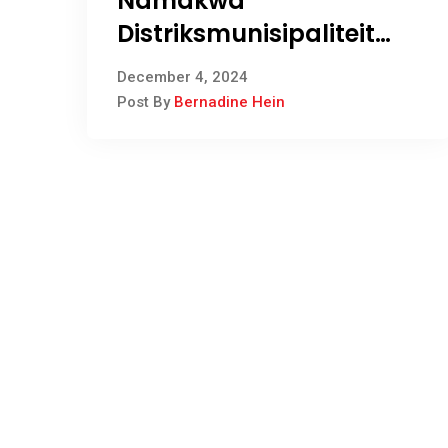
Namakwa
Distriksmunisipaliteit
hou kwartaallikse REP-
December 4, 2024
forumvergadering
Post By
Bernadine Hein