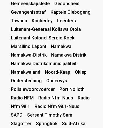
Gemeenskapslede
Gesondheid
Gevangenisstraf
Kaptein Olebogeng
Tawana
Kimberley
Leerders
Luitenant-Generaal Koliswa Otola
Luitenant Kolonel Sergio Kock
Marsilino Lapont
Namakwa
Namakwa-Distrik
Namakwa Distrik
Namakwa Distriksmunisipaliteit
Namakwaland
Noord-Kaap
Okiep
Ondersteuning
Onderwys
Polisiewoordvoerder
Port Nolloth
Radio NFM
Radio Nfm-Nuus
Radio
Nfm 98.1
Radio Nfm 98.1-Nuus
SAPD
Sersant Timothy Sam
Slagoffer
Springbok
Suid-Afrika