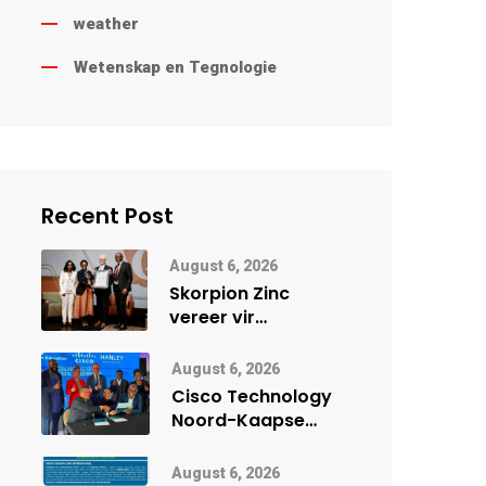
weather
Wetenskap en Tegnologie
Recent Post
August 6, 2026
Skorpion Zinc
vereer vir
uitstaande
veiligheidsprestasie
August 6, 2026
by Namibië Mynbou
Cisco Technology
Ekspo
Noord-Kaapse
Onderwys vorm
digitale toekoms
August 6, 2026