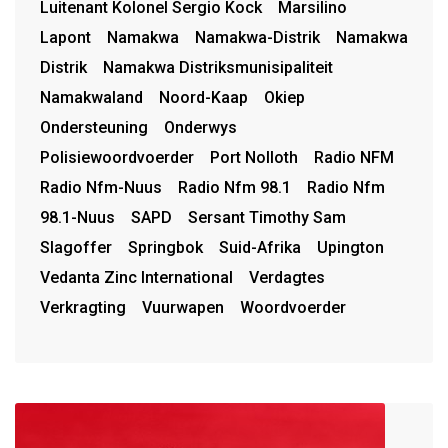
Luitenant Kolonel Sergio Kock
Marsilino
Lapont
Namakwa
Namakwa-Distrik
Namakwa
Distrik
Namakwa Distriksmunisipaliteit
Namakwaland
Noord-Kaap
Okiep
Ondersteuning
Onderwys
Polisiewoordvoerder
Port Nolloth
Radio NFM
Radio Nfm-Nuus
Radio Nfm 98.1
Radio Nfm
98.1-Nuus
SAPD
Sersant Timothy Sam
Slagoffer
Springbok
Suid-Afrika
Upington
Vedanta Zinc International
Verdagtes
Verkragting
Vuurwapen
Woordvoerder