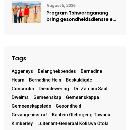
Mensehandel
August 5, 2026
Program Tshwaraganang
bring gesondheidsdienste en
opvoeding na Kamiesberg
Tags
Aggeneys
Belanghebbendes
Bernadine
Hearn
Bernadine Hein
Beskuldigde
Concordia
Dienslewering
Dr. Zamani Saul
Dwelms
Gemeenskap
Gemeenskappe
Gemeenskapslede
Gesondheid
Gevangenisstraf
Kaptein Olebogeng Tawana
Kimberley
Luitenant-Generaal Koliswa Otola