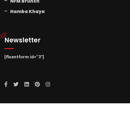
NFM Brunch
Hamba Khaya
Newsletter
[fluentform id=”3″]
© 2025 Radio NFM. All Rights Reserved by Radio NFM.