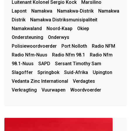
Luitenant Kolonel Sergio Kock
Marsilino
Lapont
Namakwa
Namakwa-Distrik
Namakwa
Distrik
Namakwa Distriksmunisipaliteit
Namakwaland
Noord-Kaap
Okiep
Ondersteuning
Onderwys
Polisiewoordvoerder
Port Nolloth
Radio NFM
Radio Nfm-Nuus
Radio Nfm 98.1
Radio Nfm
98.1-Nuus
SAPD
Sersant Timothy Sam
Slagoffer
Springbok
Suid-Afrika
Upington
Vedanta Zinc International
Verdagtes
Verkragting
Vuurwapen
Woordvoerder