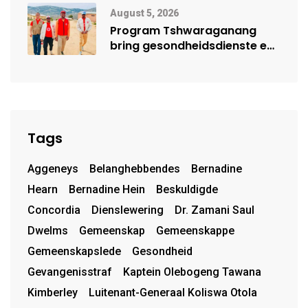
Mensehandel
August 5, 2026
Program Tshwaraganang
bring gesondheidsdienste en
opvoeding na Kamiesberg
Tags
Aggeneys
Belanghebbendes
Bernadine
Hearn
Bernadine Hein
Beskuldigde
Concordia
Dienslewering
Dr. Zamani Saul
Dwelms
Gemeenskap
Gemeenskappe
Gemeenskapslede
Gesondheid
Gevangenisstraf
Kaptein Olebogeng Tawana
Kimberley
Luitenant-Generaal Koliswa Otola