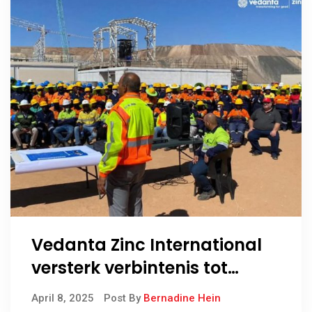
Vedanta Zinc International
versterk verbintenis tot
veiligheid met eerste
April 8, 2025
Post By
Bernadine Hein