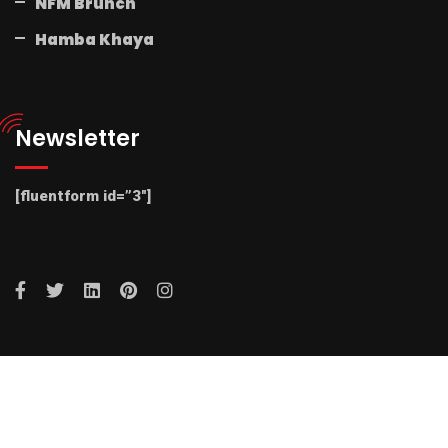
NFM Brunch
Hamba Khaya
Newsletter
[fluentform id=”3″]
© 2025 Radio NFM. All Rights Reserved by Radio NFM.