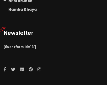
NFM Brunch
Hamba Khaya
Newsletter
[fluentform id=”3″]
© 2025 Radio NFM. All Rights Reserved by Radio NFM.