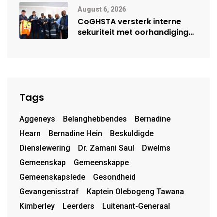
August 6, 2026
CoGHSTA versterk interne
sekuriteit met oorhandiging
van uniforms
Tags
Aggeneys
Belanghebbendes
Bernadine
Hearn
Bernadine Hein
Beskuldigde
Dienslewering
Dr. Zamani Saul
Dwelms
Gemeenskap
Gemeenskappe
Gemeenskapslede
Gesondheid
Gevangenisstraf
Kaptein Olebogeng Tawana
Kimberley
Leerders
Luitenant-Generaal