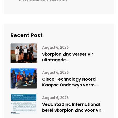
Recent Post
August 6, 2026
Skorpion Zinc vereer vir
uitstaande
veiligheidsprestasie by
Namibië Mynbou Ekspo
August 6, 2026
Cisco Technology Noord-
Kaapse Onderwys vorm
digitale toekoms deur Cisco-
vennootskap
August 6, 2026
Vedanta Zinc International
berei Skorpion Zinc voor vir
moontlike herbegin