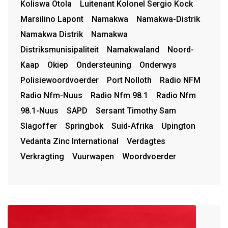
Koliswa Otola
Luitenant Kolonel Sergio Kock
Marsilino Lapont
Namakwa
Namakwa-Distrik
Namakwa Distrik
Namakwa
Distriksmunisipaliteit
Namakwaland
Noord-
Kaap
Okiep
Ondersteuning
Onderwys
Polisiewoordvoerder
Port Nolloth
Radio NFM
Radio Nfm-Nuus
Radio Nfm 98.1
Radio Nfm
98.1-Nuus
SAPD
Sersant Timothy Sam
Slagoffer
Springbok
Suid-Afrika
Upington
Vedanta Zinc International
Verdagtes
Verkragting
Vuurwapen
Woordvoerder