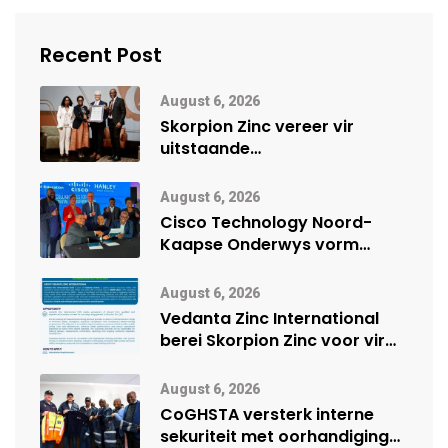
Recent Post
August 6, 2026
Skorpion Zinc vereer vir
uitstaande
veiligheidsprestasie by
Namibië Mynbou Ekspo
August 6, 2026
Cisco Technology Noord-
Kaapse Onderwys vorm
digitale toekoms deur Cisco-
vennootskap
August 6, 2026
Vedanta Zinc International
berei Skorpion Zinc voor vir
moontlike herbegin
August 6, 2026
CoGHSTA versterk interne
sekuriteit met oorhandiging