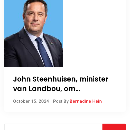
John Steenhuisen, minister
van Landbou, om
Wêreldvoedseldag in Noord-
October 15, 2024
Post By
Bernadine Hein
Kaap te vier