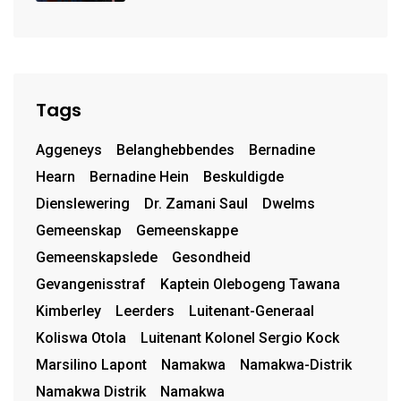
van uniforms
Tags
Aggeneys
Belanghebbendes
Bernadine
Hearn
Bernadine Hein
Beskuldigde
Dienslewering
Dr. Zamani Saul
Dwelms
Gemeenskap
Gemeenskappe
Gemeenskapslede
Gesondheid
Gevangenisstraf
Kaptein Olebogeng Tawana
Kimberley
Leerders
Luitenant-Generaal
Koliswa Otola
Luitenant Kolonel Sergio Kock
Marsilino Lapont
Namakwa
Namakwa-Distrik
Namakwa Distrik
Namakwa