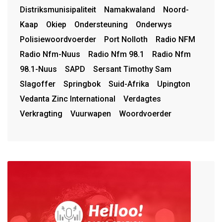
Distriksmunisipaliteit
Namakwaland
Noord-
Kaap
Okiep
Ondersteuning
Onderwys
Polisiewoordvoerder
Port Nolloth
Radio NFM
Radio Nfm-Nuus
Radio Nfm 98.1
Radio Nfm
98.1-Nuus
SAPD
Sersant Timothy Sam
Slagoffer
Springbok
Suid-Afrika
Upington
Vedanta Zinc International
Verdagtes
Verkragting
Vuurwapen
Woordvoerder