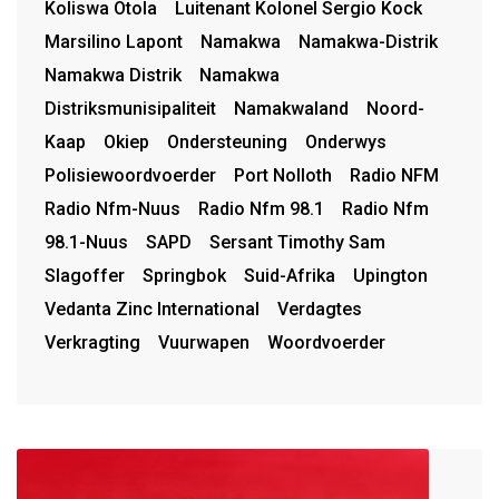
Koliswa Otola
Luitenant Kolonel Sergio Kock
Marsilino Lapont
Namakwa
Namakwa-Distrik
Namakwa Distrik
Namakwa
Distriksmunisipaliteit
Namakwaland
Noord-
Kaap
Okiep
Ondersteuning
Onderwys
Polisiewoordvoerder
Port Nolloth
Radio NFM
Radio Nfm-Nuus
Radio Nfm 98.1
Radio Nfm
98.1-Nuus
SAPD
Sersant Timothy Sam
Slagoffer
Springbok
Suid-Afrika
Upington
Vedanta Zinc International
Verdagtes
Verkragting
Vuurwapen
Woordvoerder