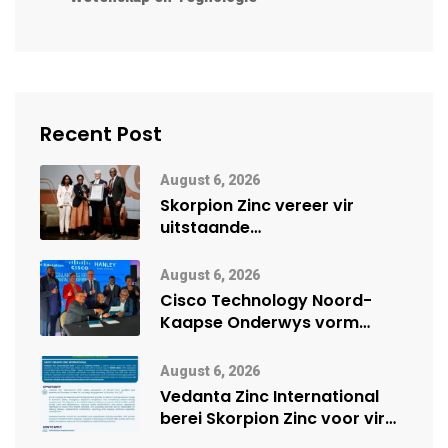
Recent Post
August 6, 2026
Skorpion Zinc vereer vir
uitstaande
veiligheidsprestasie by
Namibië Mynbou Ekspo
August 6, 2026
Cisco Technology Noord-
Kaapse Onderwys vorm
digitale toekoms deur Cisco-
vennootskap
August 6, 2026
Vedanta Zinc International
berei Skorpion Zinc voor vir
moontlike herbegin