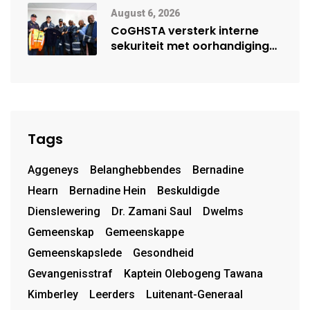
August 6, 2026
CoGHSTA versterk interne
sekuriteit met oorhandiging
van uniforms
Tags
Aggeneys
Belanghebbendes
Bernadine
Hearn
Bernadine Hein
Beskuldigde
Dienslewering
Dr. Zamani Saul
Dwelms
Gemeenskap
Gemeenskappe
Gemeenskapslede
Gesondheid
Gevangenisstraf
Kaptein Olebogeng Tawana
Kimberley
Leerders
Luitenant-Generaal