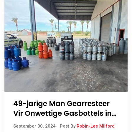
49-jarige Man Gearresteer
Vir Onwettige Gasbottels in
ZF Mgcawu-distrik
September 30, 2024
Post By
Robin-Lee Milford