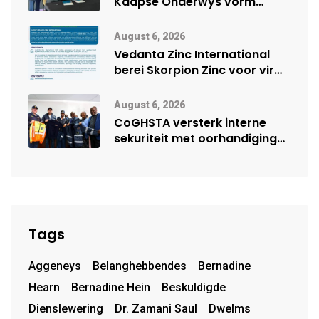
Kaapse Onderwys vorm
digitale toekoms deur Cisco-
vennootskap
August 6, 2026
Vedanta Zinc International
berei Skorpion Zinc voor vir
moontlike herbegin
August 6, 2026
CoGHSTA versterk interne
sekuriteit met oorhandiging
van uniforms
Tags
Aggeneys
Belanghebbendes
Bernadine
Hearn
Bernadine Hein
Beskuldigde
Dienslewering
Dr. Zamani Saul
Dwelms