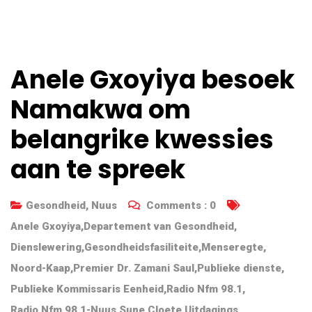
Anele Gxoyiya besoek
Namakwa om
belangrike kwessies
aan te spreek
Gesondheid
,
Nuus
Comments :
0
Anele Gxoyiya
,
Departement van Gesondheid
,
Dienslewering
,
Gesondheidsfasiliteite
,
Menseregte
,
Noord-Kaap
,
Premier Dr. Zamani Saul
,
Publieke dienste
,
Publieke Kommissaris Eenheid
,
Radio Nfm 98.1
,
Radio Nfm 98.1-Nuus
,
Sune Cloete
,
Uitdagings
,