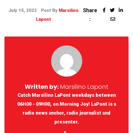
Share
July 15, 2022
Post By
Marsilino
:
Lapont
Written by:
Marsilino Lapont
Catch Marsilino LaPont weekdays between
06H00 - 09H00, on Morning Joy! LaPont is a
radio news anchor, radio journalist and
presenter.