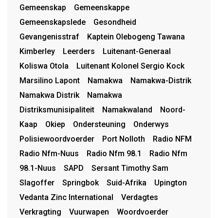
Gemeenskap
Gemeenskappe
Gemeenskapslede
Gesondheid
Gevangenisstraf
Kaptein Olebogeng Tawana
Kimberley
Leerders
Luitenant-Generaal
Koliswa Otola
Luitenant Kolonel Sergio Kock
Marsilino Lapont
Namakwa
Namakwa-Distrik
Namakwa Distrik
Namakwa
Distriksmunisipaliteit
Namakwaland
Noord-
Kaap
Okiep
Ondersteuning
Onderwys
Polisiewoordvoerder
Port Nolloth
Radio NFM
Radio Nfm-Nuus
Radio Nfm 98.1
Radio Nfm
98.1-Nuus
SAPD
Sersant Timothy Sam
Slagoffer
Springbok
Suid-Afrika
Upington
Vedanta Zinc International
Verdagtes
Verkragting
Vuurwapen
Woordvoerder