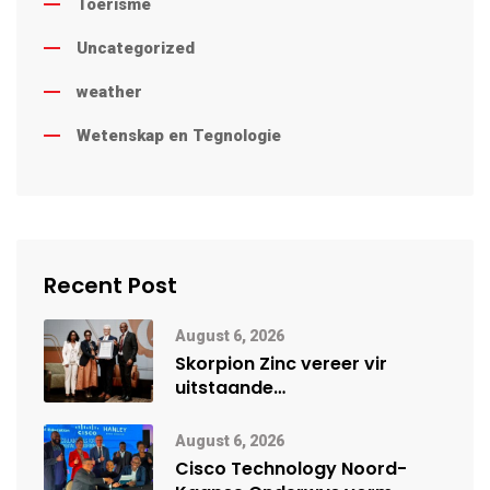
Toerisme
Uncategorized
weather
Wetenskap en Tegnologie
Recent Post
August 6, 2026
Skorpion Zinc vereer vir
uitstaande
veiligheidsprestasie by
Namibië Mynbou Ekspo
August 6, 2026
Cisco Technology Noord-