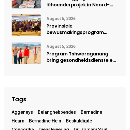
lêhoenderprojek in Noord-
Kaap
August 5, 2026
Provinsiale
bewusmakingsprogram
herdenk Wêrelddag teen
Mensehandel
August 5, 2026
Program Tshwaraganang
bring gesondheidsdienste en
opvoeding na Kamiesberg
Tags
Aggeneys
Belanghebbendes
Bernadine
Hearn
Bernadine Hein
Beskuldigde
Concordia
Dienslewering
Dr. Zamani Saul