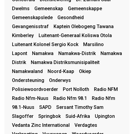
Dwelms
Gemeenskap
Gemeenskappe
Gemeenskapslede
Gesondheid
Gevangenisstraf
Kaptein Olebogeng Tawana
Kimberley
Luitenant-Generaal Koliswa Otola
Luitenant Kolonel Sergio Kock
Marsilino
Lapont
Namakwa
Namakwa-Distrik
Namakwa
Distrik
Namakwa Distriksmunisipaliteit
Namakwaland
Noord-Kaap
Okiep
Ondersteuning
Onderwys
Polisiewoordvoerder
Port Nolloth
Radio NFM
Radio Nfm-Nuus
Radio Nfm 98.1
Radio Nfm
98.1-Nuus
SAPD
Sersant Timothy Sam
Slagoffer
Springbok
Suid-Afrika
Upington
Vedanta Zinc International
Verdagtes