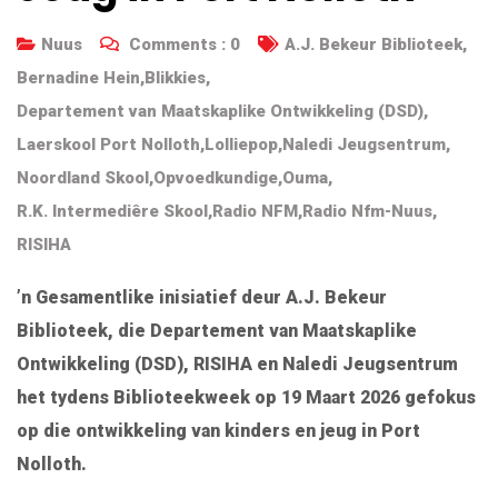
Nuus
Comments :
0
A.J. Bekeur Biblioteek
,
Bernadine Hein
,
Blikkies
,
Departement van Maatskaplike Ontwikkeling (DSD)
,
Laerskool Port Nolloth
,
Lolliepop
,
Naledi Jeugsentrum
,
Noordland Skool
,
Opvoedkundige
,
Ouma
,
R.K. Intermediêre Skool
,
Radio NFM
,
Radio Nfm-Nuus
,
RISIHA
’n Gesamentlike inisiatief deur
A.J. Bekeur
Biblioteek
, die
Departement van Maatskaplike
Ontwikkeling
(DSD), RISIHA en Naledi Jeugsentrum
het tydens Biblioteekweek op 19 Maart 2026 gefokus
op die ontwikkeling van kinders en jeug in
Port
Nolloth
.