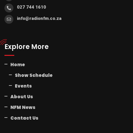
027 744 1610
info@radionfm.co.za
Explore More
Home
Show Schedule
Events
About Us
NFM News
Contact Us