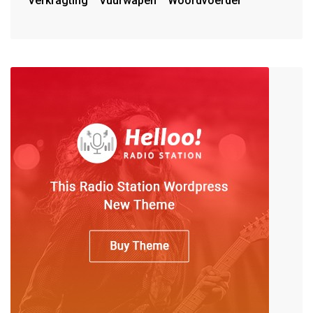
Verkragting
Vuurwapen
Woordvoerder