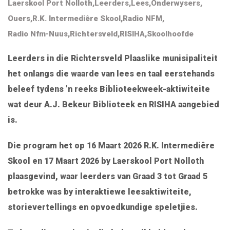
Laerskool Port Nolloth
,
Leerders
,
Lees
,
Onderwysers
,
Ouers
,
R.K. Intermediêre Skool
,
Radio NFM
,
Radio Nfm-Nuus
,
Richtersveld
,
RISIHA
,
Skoolhoofde
Leerders in die Richtersveld Plaaslike munisipaliteit
het onlangs die waarde van lees en taal eerstehands
beleef tydens ’n reeks Biblioteekweek-aktiwiteite
wat deur A.J. Bekeur Biblioteek en RISIHA aangebied
is.
Die program het op 16 Maart 2026 R.K. Intermediêre
Skool en 17 Maart 2026 by Laerskool Port Nolloth
plaasgevind, waar leerders van Graad 3 tot Graad 5
betrokke was by interaktiewe leesaktiwiteite,
storievertellings en opvoedkundige speletjies.