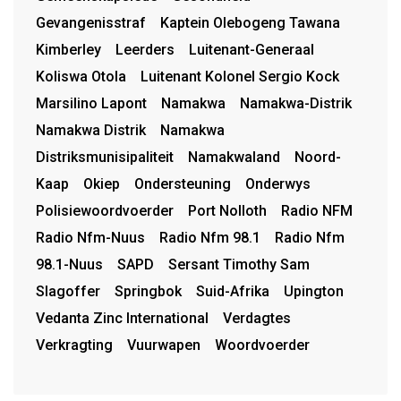
Gevangenisstraf
Kaptein Olebogeng Tawana
Kimberley
Leerders
Luitenant-Generaal
Koliswa Otola
Luitenant Kolonel Sergio Kock
Marsilino Lapont
Namakwa
Namakwa-Distrik
Namakwa Distrik
Namakwa
Distriksmunisipaliteit
Namakwaland
Noord-
Kaap
Okiep
Ondersteuning
Onderwys
Polisiewoordvoerder
Port Nolloth
Radio NFM
Radio Nfm-Nuus
Radio Nfm 98.1
Radio Nfm
98.1-Nuus
SAPD
Sersant Timothy Sam
Slagoffer
Springbok
Suid-Afrika
Upington
Vedanta Zinc International
Verdagtes
Verkragting
Vuurwapen
Woordvoerder