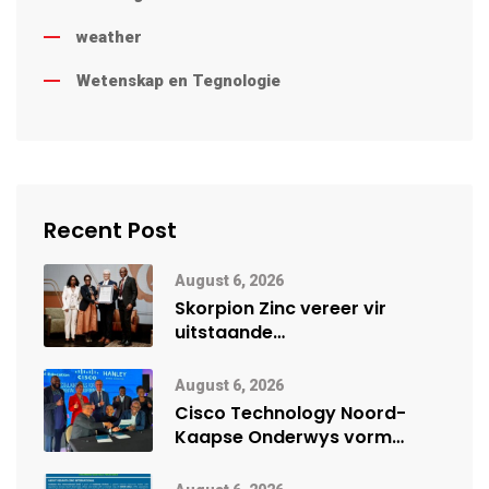
weather
Wetenskap en Tegnologie
Recent Post
August 6, 2026
Skorpion Zinc vereer vir
uitstaande
veiligheidsprestasie by
Namibië Mynbou Ekspo
August 6, 2026
Cisco Technology Noord-
Kaapse Onderwys vorm
digitale toekoms deur Cisco-
vennootskap