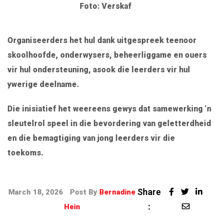
Foto: Verskaf
Organiseerders het hul dank uitgespreek teenoor
skoolhoofde, onderwysers, beheerliggame en ouers
vir hul ondersteuning, asook die leerders vir hul
ywerige deelname.
Die inisiatief het weereens gewys dat samewerking ’n
sleutelrol speel in die bevordering van geletterdheid
en die bemagtiging van jong leerders vir die
toekoms.
Share
March 18, 2026
Post By
Bernadine
:
Hein