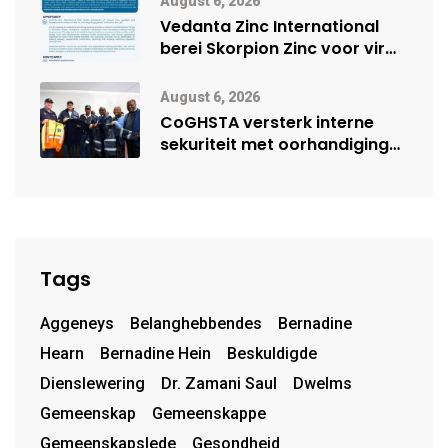
August 6, 2026
Vedanta Zinc International
berei Skorpion Zinc voor vir
moontlike herbegin
August 6, 2026
CoGHSTA versterk interne
sekuriteit met oorhandiging
van uniforms
Tags
Aggeneys
Belanghebbendes
Bernadine
Hearn
Bernadine Hein
Beskuldigde
Dienslewering
Dr. Zamani Saul
Dwelms
Gemeenskap
Gemeenskappe
Gemeenskapslede
Gesondheid