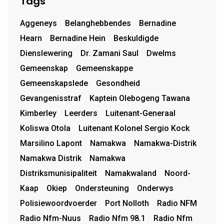
Tags
Aggeneys
Belanghebbendes
Bernadine
Hearn
Bernadine Hein
Beskuldigde
Dienslewering
Dr. Zamani Saul
Dwelms
Gemeenskap
Gemeenskappe
Gemeenskapslede
Gesondheid
Gevangenisstraf
Kaptein Olebogeng Tawana
Kimberley
Leerders
Luitenant-Generaal
Koliswa Otola
Luitenant Kolonel Sergio Kock
Marsilino Lapont
Namakwa
Namakwa-Distrik
Namakwa Distrik
Namakwa
Distriksmunisipaliteit
Namakwaland
Noord-
Kaap
Okiep
Ondersteuning
Onderwys
Polisiewoordvoerder
Port Nolloth
Radio NFM
Radio Nfm-Nuus
Radio Nfm 98.1
Radio Nfm