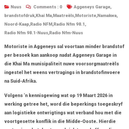
Nuus
Comments :
0
Aggeneys Garage
,
brandstofdruk
,
Khai Ma
,
Maatreëls
,
Motoriste
,
Namakwa
,
Noord-Kaap
,
Radio NFM
,
Radio Nfm 98.1
,
Radio Nfm 98.1-Nuus
,
Radio Nfm-Nuus
Motoriste in Aggeneys sal voortaan minder brandstof
per besoek kan aankoop nadat Aggeneys Garage in
die Khai Ma munisipaliteit nuwe voorsorgmaatreëls
ingestel het weens vertragings in brandstofinvoere
na Suid-Afrika.
Volgens ’n kennisgewing wat op 19 Maart 2026 in
werking getree het, word die beperkings toegeskryf
aan logistieke ontwrigtings wat verband hou met die
voortgesette konflik in die Midde-Ooste. Hierdie