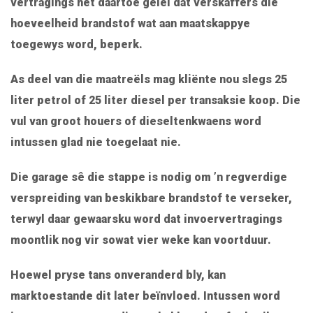
vertragings het daartoe gelei dat verskaffers die
hoeveelheid brandstof wat aan maatskappye
toegewys word, beperk.
As deel van die maatreëls mag kliënte nou slegs 25
liter petrol of 25 liter diesel per transaksie koop. Die
vul van groot houers of dieseltenkwaens word
intussen glad nie toegelaat nie.
Die garage sê die stappe is nodig om ’n regverdige
verspreiding van beskikbare brandstof te verseker,
terwyl daar gewaarsku word dat invoervertragings
moontlik nog vir sowat vier weke kan voortduur.
Hoewel pryse tans onveranderd bly, kan
marktoestande dit later beïnvloed. Intussen word