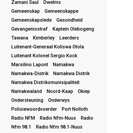
Zamani Saul
Dwelms
Gemeenskap
Gemeenskappe
Gemeenskapslede
Gesondheid
Gevangenisstraf
Kaptein Olebogeng
Tawana
Kimberley
Leerders
Luitenant-Generaal Koliswa Otola
Luitenant Kolonel Sergio Kock
Marsilino Lapont
Namakwa
Namakwa-Distrik
Namakwa Distrik
Namakwa Distriksmunisipaliteit
Namakwaland
Noord-Kaap
Okiep
Ondersteuning
Onderwys
Polisiewoordvoerder
Port Nolloth
Radio NFM
Radio Nfm-Nuus
Radio
Nfm 98.1
Radio Nfm 98.1-Nuus