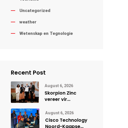
Uncategorized
weather
Wetenskap en Tegnologie
Recent Post
August 6, 2026
Skorpion Zinc
vereer vir
uitstaande
veiligheidsprestasie
August 6, 2026
by Namibië Mynbou
Cisco Technology
Ekspo
Noord-Kaapse