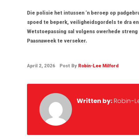
Die polisie het intussen ’n beroep op padgeb
spoed te beperk, veiligheidsgordels te dra en 
Wetstoepassing sal volgens owerhede streng 
Paasnaweek te verseker.
April 2, 2026
Post By
Robin-Lee Milford
Written by:
Robin-Le