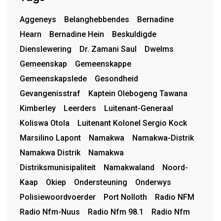
Aggeneys
Belanghebbendes
Bernadine
Hearn
Bernadine Hein
Beskuldigde
Dienslewering
Dr. Zamani Saul
Dwelms
Gemeenskap
Gemeenskappe
Gemeenskapslede
Gesondheid
Gevangenisstraf
Kaptein Olebogeng Tawana
Kimberley
Leerders
Luitenant-Generaal
Koliswa Otola
Luitenant Kolonel Sergio Kock
Marsilino Lapont
Namakwa
Namakwa-Distrik
Namakwa Distrik
Namakwa
Distriksmunisipaliteit
Namakwaland
Noord-
Kaap
Okiep
Ondersteuning
Onderwys
Polisiewoordvoerder
Port Nolloth
Radio NFM
Radio Nfm-Nuus
Radio Nfm 98.1
Radio Nfm