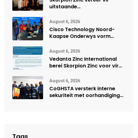
uitstaande
veiligheidsprestasie by
Namibië Mynbou Ekspo
August 6, 2026
Cisco Technology Noord-
Kaapse Onderwys vorm
digitale toekoms deur Cisco-
vennootskap
August 6, 2026
Vedanta Zinc International
berei Skorpion Zinc voor vir
moontlike herbegin
August 6, 2026
CoGHSTA versterk interne
sekuriteit met oorhandiging
van uniforms
Tags