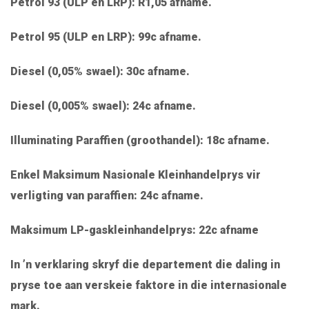
Petrol 93 (ULP en LRP): R1,05 afname.
Petrol 95 (ULP en LRP): 99c afname.
Diesel (0,05% swael): 30c afname.
Diesel (0,005% swael): 24c afname.
Illuminating Paraffien (groothandel): 18c afname.
Enkel Maksimum Nasionale Kleinhandelprys vir
verligting van paraffien: 24c afname.
Maksimum LP-gaskleinhandelprys: 22c afname
In ’n verklaring skryf die departement die daling in
pryse toe aan verskeie faktore in die internasionale
mark.