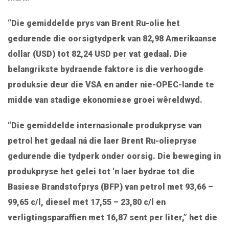
“Die gemiddelde prys van Brent Ru-olie het
gedurende die oorsigtydperk van 82,98 Amerikaanse
dollar (USD) tot 82,24 USD per vat gedaal. Die
belangrikste bydraende faktore is die verhoogde
produksie deur die VSA en ander nie-OPEC-lande te
midde van stadige ekonomiese groei wêreldwyd.
“Die gemiddelde internasionale produkpryse van
petrol het gedaal ná die laer Brent Ru-oliepryse
gedurende die tydperk onder oorsig. Die beweging in
produkpryse het gelei tot ‘n laer bydrae tot die
Basiese Brandstofprys (BFP) van petrol met 93,66 –
99,65 c/l, diesel met 17,55 – 23,80 c/l en
verligtingsparaffien met 16,87 sent per liter,” het die