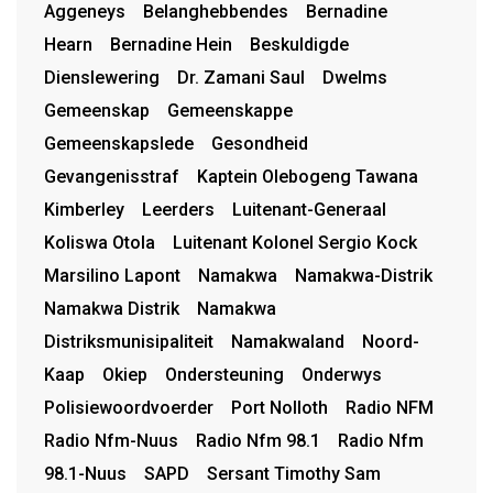
Aggeneys
Belanghebbendes
Bernadine
Hearn
Bernadine Hein
Beskuldigde
Dienslewering
Dr. Zamani Saul
Dwelms
Gemeenskap
Gemeenskappe
Gemeenskapslede
Gesondheid
Gevangenisstraf
Kaptein Olebogeng Tawana
Kimberley
Leerders
Luitenant-Generaal
Koliswa Otola
Luitenant Kolonel Sergio Kock
Marsilino Lapont
Namakwa
Namakwa-Distrik
Namakwa Distrik
Namakwa
Distriksmunisipaliteit
Namakwaland
Noord-
Kaap
Okiep
Ondersteuning
Onderwys
Polisiewoordvoerder
Port Nolloth
Radio NFM
Radio Nfm-Nuus
Radio Nfm 98.1
Radio Nfm
98.1-Nuus
SAPD
Sersant Timothy Sam