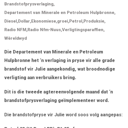
Brandstofprysverlaging
,
Departement van Minerale en Petroleum Hulpbronne
,
Diesel
,
Dollar
,
Ekonomiese
,
groei
,
Petrol
,
Produksie
,
Radio NFM
,
Radio Nfm-Nuus
,
Verligtingsparaffien
,
Wêreldwyd
Die Departement van Minerale en Petroleum
Hulpbronne het ‘n verlaging in pryse vir alle grade
brandstof vir Julie aangekondig, wat broodnodige
verligting aan verbruikers bring.
Dit is die tweede agtereenvolgende maand dat ‘n
brandstofprysverlaging geïmplementeer word.
Die brandstofpryse vir Julie word soos volg aangepas: