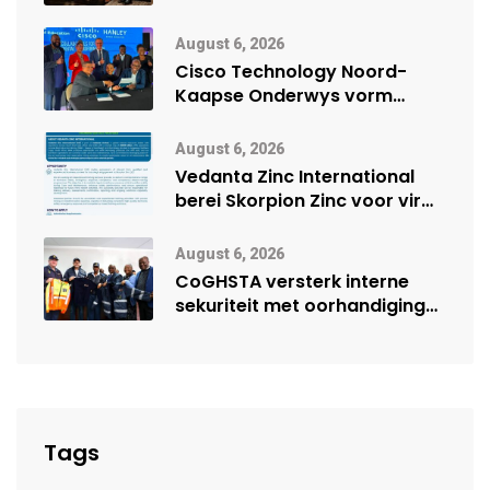
veiligheidsprestasie by
Namibië Mynbou Ekspo
August 6, 2026
Cisco Technology Noord-
Kaapse Onderwys vorm
digitale toekoms deur Cisco-
vennootskap
August 6, 2026
Vedanta Zinc International
berei Skorpion Zinc voor vir
moontlike herbegin
August 6, 2026
CoGHSTA versterk interne
sekuriteit met oorhandiging
van uniforms
Tags