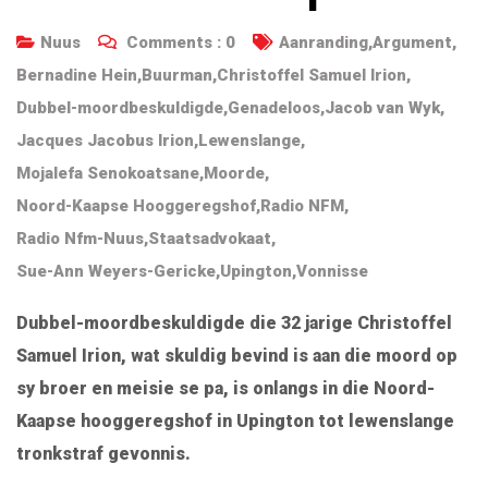
Nuus
Comments :
0
Aanranding
,
Argument
,
Bernadine Hein
,
Buurman
,
Christoffel Samuel Irion
,
Dubbel-moordbeskuldigde
,
Genadeloos
,
Jacob van Wyk
,
Jacques Jacobus Irion
,
Lewenslange
,
Mojalefa Senokoatsane
,
Moorde
,
Noord-Kaapse Hooggeregshof
,
Radio NFM
,
Radio Nfm-Nuus
,
Staatsadvokaat
,
Sue-Ann Weyers-Gericke
,
Upington
,
Vonnisse
Dubbel-moordbeskuldigde die 32 jarige Christoffel
Samuel Irion, wat skuldig bevind is aan die moord op
sy broer en meisie se pa, is onlangs in die Noord-
Kaapse hooggeregshof in Upington tot lewenslange
tronkstraf gevonnis.