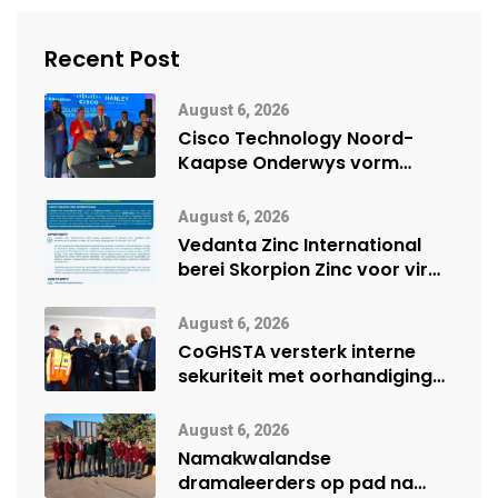
Recent Post
August 6, 2026
Cisco Technology Noord-
Kaapse Onderwys vorm
digitale toekoms deur Cisco-
vennootskap
August 6, 2026
Vedanta Zinc International
berei Skorpion Zinc voor vir
moontlike herbegin
August 6, 2026
CoGHSTA versterk interne
sekuriteit met oorhandiging
van uniforms
August 6, 2026
Namakwalandse
dramaleerders op pad na