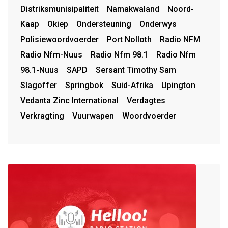
Distriksmunisipaliteit
Namakwaland
Noord-
Kaap
Okiep
Ondersteuning
Onderwys
Polisiewoordvoerder
Port Nolloth
Radio NFM
Radio Nfm-Nuus
Radio Nfm 98.1
Radio Nfm
98.1-Nuus
SAPD
Sersant Timothy Sam
Slagoffer
Springbok
Suid-Afrika
Upington
Vedanta Zinc International
Verdagtes
Verkragting
Vuurwapen
Woordvoerder