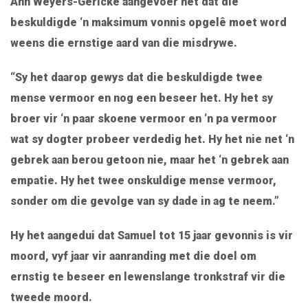
Ann Weyers-Gericke aangevoer het dat die
beskuldigde ‘n maksimum vonnis opgelê moet word
weens die ernstige aard van die misdrywe.
“Sy het daarop gewys dat die beskuldigde twee
mense vermoor en nog een beseer het. Hy het sy
broer vir ‘n paar skoene vermoor en ‘n pa vermoor
wat sy dogter probeer verdedig het. Hy het nie net ‘n
gebrek aan berou getoon nie, maar het ‘n gebrek aan
empatie. Hy het twee onskuldige mense vermoor,
sonder om die gevolge van sy dade in ag te neem.”
Hy het aangedui dat Samuel tot 15 jaar gevonnis is vir
moord, vyf jaar vir aanranding met die doel om
ernstig te beseer en lewenslange tronkstraf vir die
tweede moord.