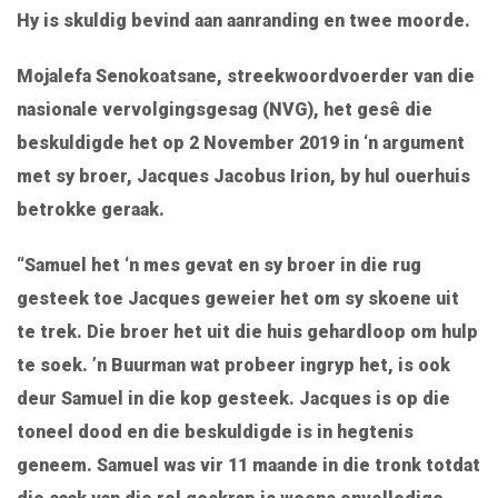
Hy is skuldig bevind aan aanranding en twee moorde.
Mojalefa Senokoatsane, streekwoordvoerder van die
nasionale vervolgingsgesag (NVG), het gesê die
beskuldigde het op 2 November 2019 in ‘n argument
met sy broer, Jacques Jacobus Irion, by hul ouerhuis
betrokke geraak.
“Samuel het ‘n mes gevat en sy broer in die rug
gesteek toe Jacques geweier het om sy skoene uit
te trek. Die broer het uit die huis gehardloop om hulp
te soek. ’n Buurman wat probeer ingryp het, is ook
deur Samuel in die kop gesteek. Jacques is op die
toneel dood en die beskuldigde is in hegtenis
geneem. Samuel was vir 11 maande in die tronk totdat