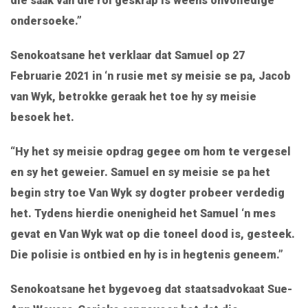
die saak van die rol geskrap is weens onvolledige
ondersoeke.”
Senokoatsane het verklaar dat Samuel op 27
Februarie 2021 in ‘n rusie met sy meisie se pa, Jacob
van Wyk, betrokke geraak het toe hy sy meisie
besoek het.
“Hy het sy meisie opdrag gegee om hom te vergesel
en sy het geweier. Samuel en sy meisie se pa het
begin stry toe Van Wyk sy dogter probeer verdedig
het. Tydens hierdie onenigheid het Samuel ‘n mes
gevat en Van Wyk wat op die toneel dood is, gesteek.
Die polisie is ontbied en hy is in hegtenis geneem.”
Senokoatsane het bygevoeg dat staatsadvokaat Sue-