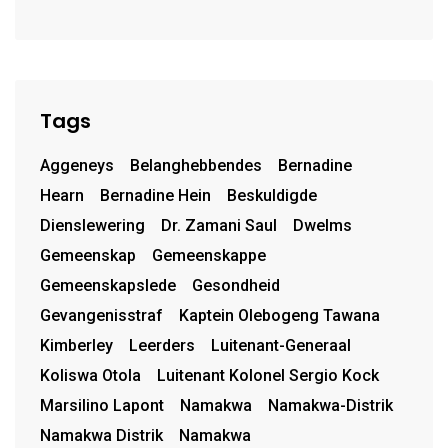
Steil Dramafees
Tags
Aggeneys
Belanghebbendes
Bernadine
Hearn
Bernadine Hein
Beskuldigde
Dienslewering
Dr. Zamani Saul
Dwelms
Gemeenskap
Gemeenskappe
Gemeenskapslede
Gesondheid
Gevangenisstraf
Kaptein Olebogeng Tawana
Kimberley
Leerders
Luitenant-Generaal
Koliswa Otola
Luitenant Kolonel Sergio Kock
Marsilino Lapont
Namakwa
Namakwa-Distrik
Namakwa Distrik
Namakwa