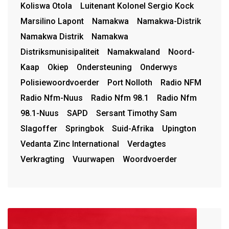
Koliswa Otola
Luitenant Kolonel Sergio Kock
Marsilino Lapont
Namakwa
Namakwa-Distrik
Namakwa Distrik
Namakwa
Distriksmunisipaliteit
Namakwaland
Noord-
Kaap
Okiep
Ondersteuning
Onderwys
Polisiewoordvoerder
Port Nolloth
Radio NFM
Radio Nfm-Nuus
Radio Nfm 98.1
Radio Nfm
98.1-Nuus
SAPD
Sersant Timothy Sam
Slagoffer
Springbok
Suid-Afrika
Upington
Vedanta Zinc International
Verdagtes
Verkragting
Vuurwapen
Woordvoerder