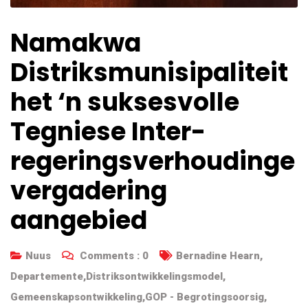
Namakwa
Distriksmunisipaliteit
het ‘n suksesvolle
Tegniese Inter-
regeringsverhoudinge
vergadering
aangebied
Nuus
Comments :
0
Bernadine Hearn
,
Departemente
,
Distriksontwikkelingsmodel
,
Gemeenskapsontwikkeling
,
GOP - Begrotingsoorsig
,