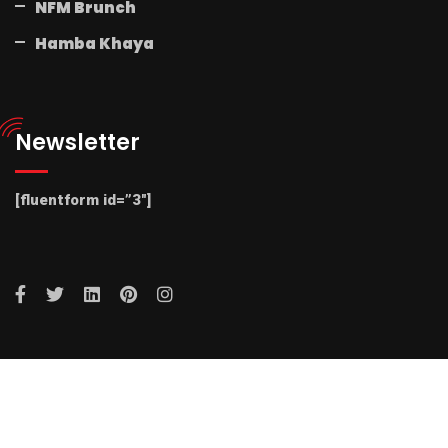
NFM Brunch
Hamba Khaya
Newsletter
[fluentform id=”3″]
© 2025 Radio NFM. All Rights Reserved by Radio NFM.