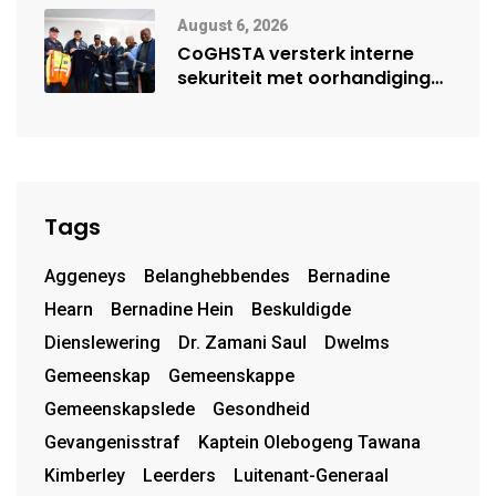
August 6, 2026
CoGHSTA versterk interne
sekuriteit met oorhandiging
van uniforms
Tags
Aggeneys
Belanghebbendes
Bernadine
Hearn
Bernadine Hein
Beskuldigde
Dienslewering
Dr. Zamani Saul
Dwelms
Gemeenskap
Gemeenskappe
Gemeenskapslede
Gesondheid
Gevangenisstraf
Kaptein Olebogeng Tawana
Kimberley
Leerders
Luitenant-Generaal