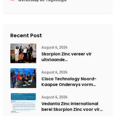
Wetenskap en Tegnologie
Recent Post
August 6, 2026
Skorpion Zinc vereer vir
uitstaande
veiligheidsprestasie by
Namibië Mynbou Ekspo
August 6, 2026
Cisco Technology Noord-
Kaapse Onderwys vorm
digitale toekoms deur Cisco-
vennootskap
August 6, 2026
Vedanta Zinc International
berei Skorpion Zinc voor vir
moontlike herbegin