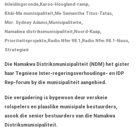
Inleidingsronde
,
Karoo-Hoogland-ramp
,
Khâi-Ma munisipaliteit
,
Me Samantha Titus-Tatas
,
Mnr. Sydney Adams
,
Munisipaliteite
,
Namakwa distriksmunisipaliteit
,
Noord-Kaap
,
Prioriteitsprojekte
,
Radio Nfm 98.1
,
Radio Nfm 98.1-Nuus
,
Strategieë
Die Namakwa Distriksmunisipaliteit (NDM) het gister
haar Tegniese Inter-regeringsverhoudinge- en IDP
Rep-forum by die munisipaliteit aangebied.
Die vergadering is bygewoon deur verskeie
rolspelers en plaaslike munisipale bestuurders,
asook die senior bestuurders van die Namakwa
Distriksmunisipaliteit.