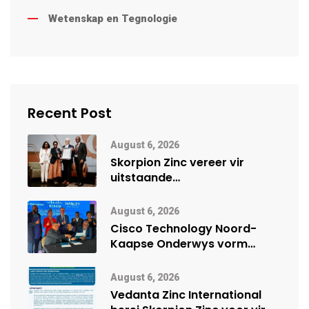
Wetenskap en Tegnologie
Recent Post
August 6, 2026
Skorpion Zinc vereer vir
uitstaande
veiligheidsprestasie by
Namibië Mynbou Ekspo
August 6, 2026
Cisco Technology Noord-
Kaapse Onderwys vorm
digitale toekoms deur Cisco-
vennootskap
August 6, 2026
Vedanta Zinc International