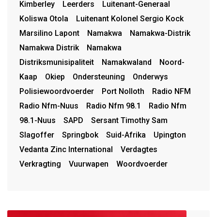
Kimberley
Leerders
Luitenant-Generaal
Koliswa Otola
Luitenant Kolonel Sergio Kock
Marsilino Lapont
Namakwa
Namakwa-Distrik
Namakwa Distrik
Namakwa
Distriksmunisipaliteit
Namakwaland
Noord-
Kaap
Okiep
Ondersteuning
Onderwys
Polisiewoordvoerder
Port Nolloth
Radio NFM
Radio Nfm-Nuus
Radio Nfm 98.1
Radio Nfm
98.1-Nuus
SAPD
Sersant Timothy Sam
Slagoffer
Springbok
Suid-Afrika
Upington
Vedanta Zinc International
Verdagtes
Verkragting
Vuurwapen
Woordvoerder