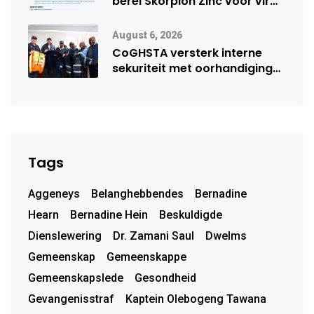
berei Skorpion Zinc voor vir
moontlike herbegin
August 6, 2026
CoGHSTA versterk interne
sekuriteit met oorhandiging
van uniforms
Tags
Aggeneys
Belanghebbendes
Bernadine
Hearn
Bernadine Hein
Beskuldigde
Dienslewering
Dr. Zamani Saul
Dwelms
Gemeenskap
Gemeenskappe
Gemeenskapslede
Gesondheid
Gevangenisstraf
Kaptein Olebogeng Tawana