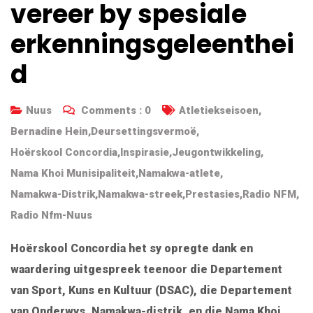
vereer by spesiale
erkenningsgeleenthei
d
Nuus
Comments :
0
Atletiekseisoen
,
Bernadine Hein
,
Deursettingsvermoë
,
Hoërskool Concordia
,
Inspirasie
,
Jeugontwikkeling
,
Nama Khoi Munisipaliteit
,
Namakwa-atlete
,
Namakwa-Distrik
,
Namakwa-streek
,
Prestasies
,
Radio NFM
,
Radio Nfm-Nuus
Hoërskool Concordia het sy opregte dank en
waardering uitgespreek teenoor die Departement
van Sport, Kuns en Kultuur (DSAC), die Departement
van Onderwys, Namakwa-distrik, en die Nama Khoi