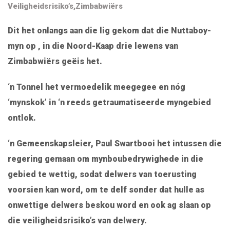
Veiligheidsrisiko’s
,
Zimbabwiërs
Dit het onlangs aan die lig gekom dat die Nuttaboy-
myn op , in die Noord-Kaap drie lewens van
Zimbabwiërs geëis het.
‘n Tonnel het vermoedelik meegegee en nóg
‘mynskok’ in ‘n reeds getraumatiseerde myngebied
ontlok.
‘n Gemeenskapsleier, Paul Swartbooi het intussen die
regering gemaan om mynboubedrywighede in die
gebied te wettig, sodat delwers van toerusting
voorsien kan word, om te delf sonder dat hulle as
onwettige delwers beskou word en ook ag slaan op
die veiligheidsrisiko’s van delwery.