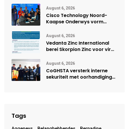
veiligheidsprestasie by
Namibië Mynbou Ekspo
August 6, 2026
Cisco Technology Noord-
Kaapse Onderwys vorm
digitale toekoms deur Cisco-
vennootskap
August 6, 2026
Vedanta Zinc International
berei Skorpion Zinc voor vir
moontlike herbegin
August 6, 2026
CoGHSTA versterk interne
sekuriteit met oorhandiging
van uniforms
Tags
Aggeneys
Belanghebbendes
Bernadine