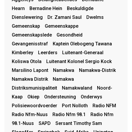
Hearn
Bernadine Hein
Beskuldigde
Dienslewering
Dr. Zamani Saul
Dwelms
Gemeenskap
Gemeenskappe
Gemeenskapslede
Gesondheid
Gevangenisstraf
Kaptein Olebogeng Tawana
Kimberley
Leerders
Luitenant-Generaal
Koliswa Otola
Luitenant Kolonel Sergio Kock
Marsilino Lapont
Namakwa
Namakwa-Distrik
Namakwa Distrik
Namakwa
Distriksmunisipaliteit
Namakwaland
Noord-
Kaap
Okiep
Ondersteuning
Onderwys
Polisiewoordvoerder
Port Nolloth
Radio NFM
Radio Nfm-Nuus
Radio Nfm 98.1
Radio Nfm
98.1-Nuus
SAPD
Sersant Timothy Sam