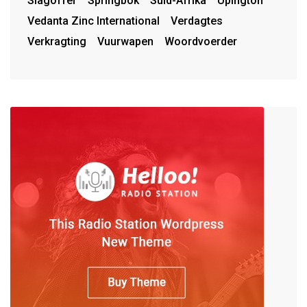
Slagoffer
Springbok
Suid-Afrika
Upington
Vedanta Zinc International
Verdagtes
Verkragting
Vuurwapen
Woordvoerder