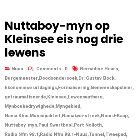
Nuttaboy-myn op
Kleinsee eis nog drie
lewens
Nuus
Comments :
0
Bernadine Hearn
,
Burgemeester
,
Doodsondersoek
,
Dr. Gustav Bock
,
Ekonomiese uitdagings
,
Formalisering
,
Gemeenskapsleier
,
getraumatiseerde
,
Kleinsee
,
Lewensvatbare
,
Mynboubedrywighede
,
Myngebied
,
Nama Khoi Munisipaliteit
,
Namakwa-streek
,
Noord-Kaap
,
Nuttaboy-myn
,
Paul Swartbooi
,
Port Nolloth
,
Radio Nfm 98.1
,
Radio Nfm 98.1-Nuus
,
Tonnel
,
Tweepad
,